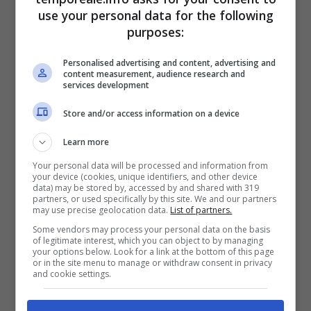
use your personal data for the following
purposes:
Personalised advertising and content, advertising and
content measurement, audience research and
services development
Store and/or access information on a device
Learn more
Your personal data will be processed and information from
your device (cookies, unique identifiers, and other device
data) may be stored by, accessed by and shared with 319
partners, or used specifically by this site. We and our partners
may use precise geolocation data.
List of partners.
Aprilia / Aggredì il suo amico per un
Some vendors may process your personal data on the basis
debito di venti euro, condannato per
of legitimate interest, which you can object to by managing
your options below. Look for a link at the bottom of this page
“tentato omicidio”
or in the site menu to manage or withdraw consent in privacy
and cookie settings.
25 Ottobre 2022