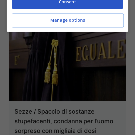
Consent
Manage options
Sezze / Spaccio di sostanze
stupefacenti, condanna per l’uomo
sorpreso con migliaia di dosi