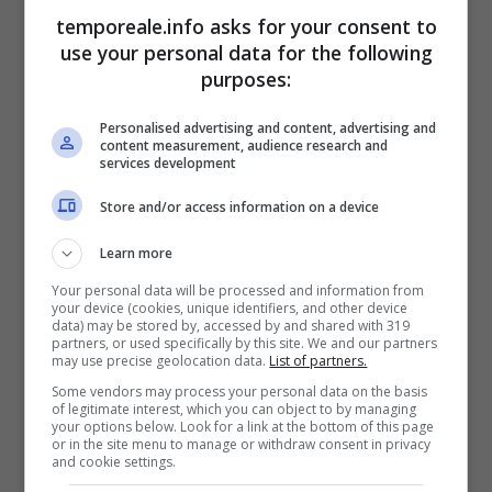
temporeale.info asks for your consent to
use your personal data for the following
purposes:
Personalised advertising and content, advertising and
content measurement, audience research and
services development
Store and/or access information on a device
Learn more
Your personal data will be processed and information from
your device (cookies, unique identifiers, and other device
data) may be stored by, accessed by and shared with 319
partners, or used specifically by this site. We and our partners
may use precise geolocation data.
List of partners.
Some vendors may process your personal data on the basis
of legitimate interest, which you can object to by managing
Minturno / Video integrale del
your options below. Look for a link at the bottom of this page
or in the site menu to manage or withdraw consent in privacy
consiglio comunale del 22 maggio
and cookie settings.
2015