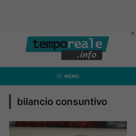
Vai
al
contenuto
MENU
bilancio consuntivo