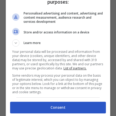
purposes:
Personalised advertising and content, advertising and
content measurement, audience research and
services development
Store and/or access information on a device
Learn more
Your personal data will be processed and information from
your device (cookies, unique identifiers, and other device
data) may be stored by, accessed by and shared with 319
partners, or used specifically by this site. We and our partners
may use precise geolocation data.
List of partners.
Some vendors may process your personal data on the basis
of legitimate interest, which you can object to by managing
Formia / Ospedale “Dono Svizzero”,
your options below. Look for a link at the bottom of this page
or in the site menu to manage or withdraw consent in privacy
la lettera aperta sulle criticità del
and cookie settings.
Pronto Soccorso e della Cardiologia
Consent
2 Giugno 2023