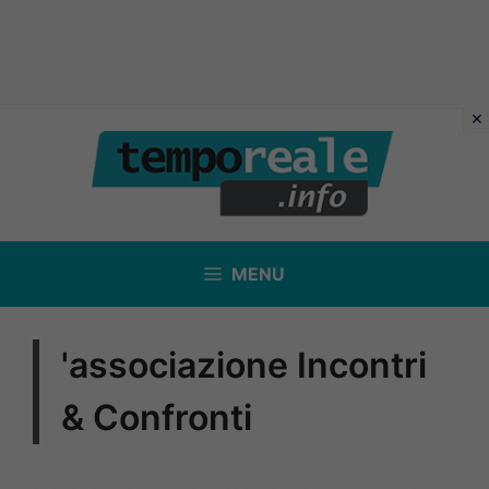
Vai
al
contenuto
MENU
'associazione Incontri
& Confronti