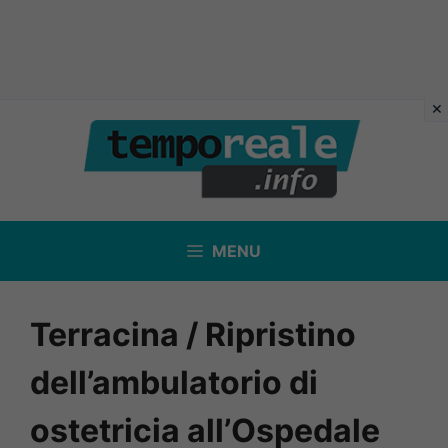
Vai
al
contenuto
MENU
Terracina / Ripristino
dell’ambulatorio di
ostetricia all’Ospedale