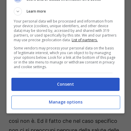
colmo di irresponsabilità la direzione sanitaria
della ASL ha addirittura ordinato la
Learn more
soppressione dell’ambulatorio di Ostetricia
Your personal data will be processed and information from
your device (cookies, unique identifiers, and other device
presso l’ospedale Fiorini, pochi giorni dopo
data) may be stored by, accessed by and shared with 319
partners, or used specifically by this site. We and our partners
averlo attivato, anche se solo “sulla carta”.
may use precise geolocation data.
List of partners.
Some vendors may process your personal data on the basis
of legitimate interest, which you can object to by managing
Francamente, i cittadini di Terracina e della
your options below. Look for a link at the bottom of this page
or in the site menu to manage or withdraw consent in privacy
provincia di Latina sono stanchi di dover
and cookie settings.
“combattere” contro la soppressione dei
servizi sanitari, quali che essi siano.
Consent
Speravamo che l’emergenza sanitaria in corso
Manage options
avesse fatto comprendere a tutti quanto
fosse suicida tale scelta. Ma evidentemente
così non è. Ed il fatto che nel caso specifico
non ci si preoccupi neppure della salute delle