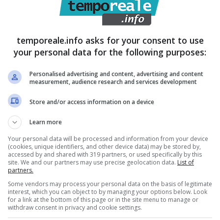
il decreto di pensionamento per il raggiungimento del
icato al Dott. Vitiello.
temporeale.info asks for your consent to use
your personal data for the following purposes:
e con un mio provvedimento, debbo precisare che il
Personalised advertising and content, advertising and content
egli artt. 50 e 54 del D.Lgs. del 18 agosto 2000 n.
measurement, audience research and services development
ificarsi di situazioni di particolare gravità che
Store and/or access information on a device
Learn more
anto, come specificato anche dal Consiglio di Stato
Your personal data will be processed and information from your device
(cookies, unique identifiers, and other device data) may be stored by,
a sussistenza di una situazione di effettivo pericolo
accessed by and shared with 319 partners, or used specifically by this
site. We and our partners may use precise geolocation data.
List of
 pubblica non contrastabile con gli strumenti di
partners.
Some vendors may process your personal data on the basis of legitimate
interest, which you can object to by managing your options below. Look
for a link at the bottom of this page or in the site menu to manage or
withdraw consent in privacy and cookie settings.
di danno imminente tale da non permettere il