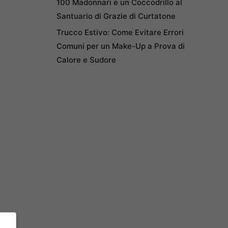
100 Madonnari e un Coccodrillo al
Santuario di Grazie di Curtatone
Trucco Estivo: Come Evitare Errori
Comuni per un Make-Up a Prova di
Calore e Sudore