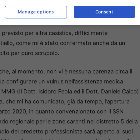
onché l’oggettiva impossibilità dell’ente a provvedere
Manage options
Consent
l nostro ordinamento.
revisto per altra casistica, difficilmente
Vitiello, come mi è stato confermato anche da un
volto per puro scrupolo.
he, al momento, non vi è nessuna carenza circa il
e da configurare un vulnus nell’assistenza medica
MMG (Il Dott. Isidoro Feola ed il Dott. Daniele Caico)
nza, che mi ha comunicato, già da tempo, l’apertura
 marzo 2020, in quanto convenzionato con il SSN
o regionale per le zone carenti nel distretto 5 della
udio del predetto professionista sarà aperto ai suoi