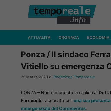
Vai
al
contenuto
ATTUALITÀ
CRONACA
ECONOMIA
Ponza / Il sindaco Ferra
Vitiello su emergenza 
25 Marzo 2020
di
Redazione Temporeale
PONZA – Non è mancata la replica al
Dott. 
Ferraiuolo
, accusato per
una sua presunta 
emergenziale del Coronavirus
.