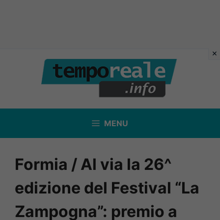
Vai
al
contenuto
MENU
Formia / Al via la 26^
edizione del Festival “La
Zampogna”: premio a