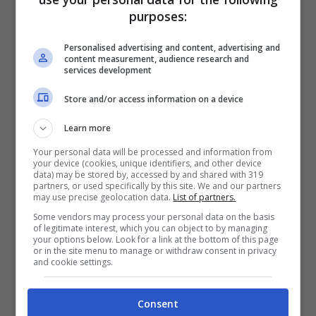
contatto diretto con alcuni tra i liutai più
purposes:
importanti della penisola, attivi come
costruttori di zampogne, pive, ciaramelle,
Personalised advertising and content, advertising and
content measurement, audience research and
bombarde, tamburelli e altri strumenti
services development
tradizionali.
Store and/or access information on a device
Learn more
La mostra-mercato di liuteria tradizionale di
Your personal data will be processed and information from
Maranola è considerata infatti tra gli
your device (cookies, unique identifiers, and other device
data) may be stored by, accessed by and shared with 319
appuntamenti più rilevanti del settore e una
partners, or used specifically by this site. We and our partners
may use precise geolocation data.
List of partners.
tappa fondamentale per chi intende
Some vendors may process your personal data on the basis
acquistare strumenti musicali, oggettistica
of legitimate interest, which you can object to by managing
your options below. Look for a link at the bottom of this page
tradizionale, attrezzi di uso pastorale legati al
or in the site menu to manage or withdraw consent in privacy
and cookie settings.
mondo della zampogna e degli zampognari.
Saverio Forte
Consent