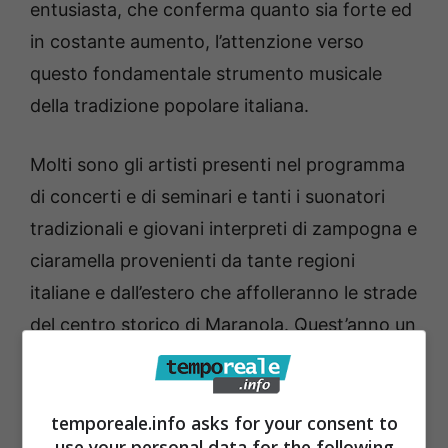
entusiasta, che conferma quanto sia forte ed
in costante aumento, l’attenzione verso
questo fondamentale strumento musicale
della tradizione popolare italiana.
Molti sono gli artisti presenti nel programma
di concerti e di seminari e tanti i suonatori
tradizionali e giovani interpreti di zampogna e
ciaramella provenienti da tante regioni
italiane e dall’estero che affolleranno le strade
del centro storico di Maranola. Quest’anno un
focus particolare sarà , poi,dedicato alla
cultura greca. Ma il festival si preannuncia
anche un’occasione unica per avere un
temporeale.info asks for your consent to
use your personal data for the following