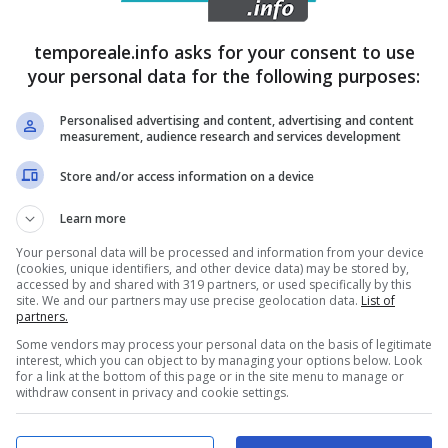
temporeale.info asks for your consent to use
your personal data for the following purposes:
 PIL e ha un fattore moltiplicativo del 1,9% che porta
Personalised advertising and content, advertising and content
 100 miliardi considerando l’impatto su altri settori e
measurement, audience research and services development
, turistico, alberghiero, commerciale, per citare solo i
Store and/or access information on a device
rale di Mauro Zappia, affiancato dal segretario
Learn more
l’Azienda Speciale per l’Economia del Mare Erasmo Di
Your personal data will be processed and information from your device
le priorità politiche a livello nazionale e locale. Il
(cookies, unique identifiers, and other device data) may be stored by,
accessed by and shared with 319 partners, or used specifically by this
rebbe essere costruito attorno alla risorsa mare”.
site. We and our partners may use precise geolocation data.
List of
partners.
delle Imprese delle Camere di commercio italiane, alla
Some vendors may process your personal data on the basis of legitimate
conomia del mare, ammontano a 199.177 mila, pari al
interest, which you can object to by managing your options below. Look
for a link at the bottom of this page or in the site menu to manage or
lia. Se si riduce il campo di osservazione ai soli
withdraw consent in privacy and cookie settings.
dell’economia del mare rappresentano il 9,5% del