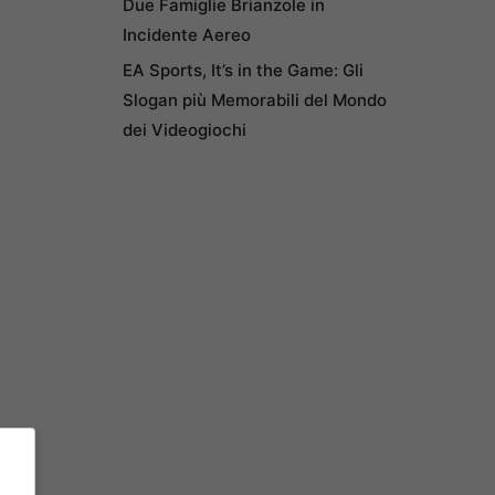
Due Famiglie Brianzole in
Incidente Aereo
EA Sports, It’s in the Game: Gli
Slogan più Memorabili del Mondo
dei Videogiochi