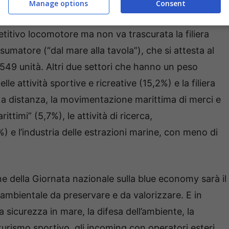
i anche questi altri dati diffusi a margine della
Manage options
Consent
orazione con Unioncamere Nazionale e Unioncamere
etitivo locomotore ma non va trascurata la filiera
nsumatore (“dal mare alla tavola”), che si attesta al
549 unità. Altri due settori che hanno un peso
le attività sportive e ricreative (15,2%) e la filiera
o a distanza, la movimentazione marittima di merci e
timi” (5,7%), le attività di ricerca,
 e l’industria delle estrazioni marine, con meno di
one della Giornata nazionale sulla blue economy sarà il
ambientale da preservare e da valorizzare. E in
 sicurezza in mare, la difesa dell’ambiente, la
 il turismo sportivo, gli incoming con operatori esteri