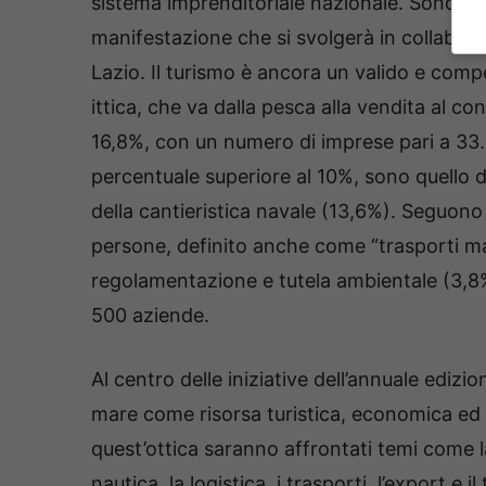
sistema imprenditoriale nazionale. Sono stat
manifestazione che si svolgerà in collab
Lazio. Il turismo è ancora un valido e comp
ittica, che va dalla pesca alla vendita al co
16,8%, con un numero di imprese pari a 33.
percentuale superiore al 10%, sono quello del
della cantieristica navale (13,6%). Seguon
persone, definito anche come “trasporti marit
regolamentazione e tutela ambientale (3,8%)
500 aziende.
Al centro delle iniziative dell’annuale edizi
mare come risorsa turistica, economica ed 
quest’ottica saranno affrontati temi come la
nautica, la logistica, i trasporti, l’export e