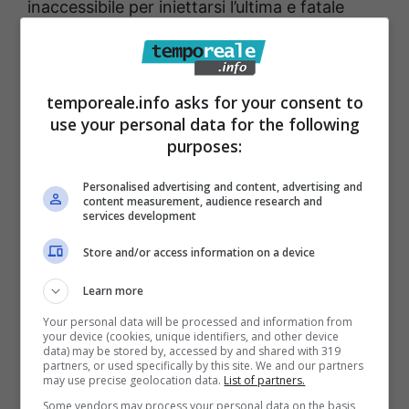
inaccessibile per iniettarsi l’ultima e fatale
dose di eroina. L’esame autoptico esterno,
disposto dai Carabinieri della Stazione di Itri e
della Compagnia di Formia, ha accertato
temporeale.info asks for your consent to
use your personal data for the following
quanto si immaginava già: il 28enne era
purposes:
morto alcune ore prima in seguito ad
un’overdose di eroina. E il ritrovamento di
Personalised advertising and content, advertising and
content measurement, audience research and
quanto era servito al giovane per iniettarsi la
services development
dose letale di droga ha arricchito il quadro
Store and/or access information on a device
probatorio del Carabinieri che, agli ordini del
Learn more
maggiore David Pirrera, hanno avviato mirate
Your personal data will be processed and information from
indagini a Itri e nel resto del territorio per
your device (cookies, unique identifiers, and other device
data) may be stored by, accessed by and shared with 319
individuare il pusher che ha venduto a
partners, or used specifically by this site. We and our partners
may use precise geolocation data.
List of partners.
Noviello la dose di eroina che, purtroppo, che
Some vendors may process your personal data on the basis