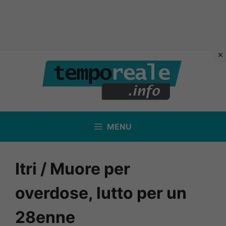
Vai
al
contenuto
MENU
Itri / Muore per
overdose, lutto per un
28enne