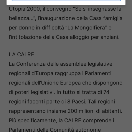
Utopia 2000, il convegno “Se si insegnasse la
bellezza…”, l’inaugurazione della Casa famiglia
per donne in difficoltà “La Mongolfiera” e
l’intitolazione della Casa alloggio per anziani.
LA CALRE
La Conferenza delle assemblee legislative
regionali d’Europa raggruppa i Parlamenti
regionali dell’Unione Europea che dispongono
di poteri legislativi. In tutto si tratta di 74
regioni facenti parte di 8 Paesi. Tali regioni
rappresentano insieme 200 milioni di abitanti.
Più specificamente, la CALRE comprende i
Parlamenti delle Comunità autonome