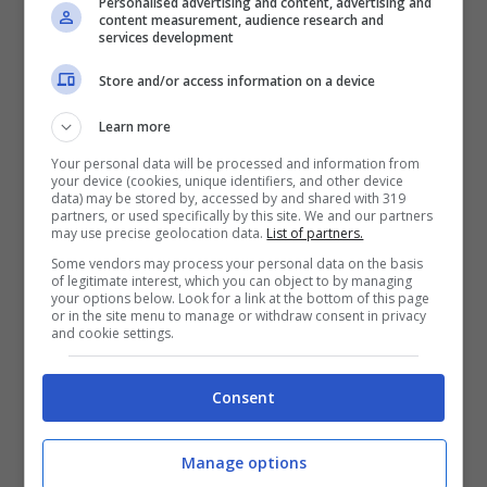
impegno costante di tutti i rappresentanti
Personalised advertising and content, advertising and
content measurement, audience research and
delle Istituzioni democratiche. Di questo – ha
services development
concluso la presidente del CALRE – vogliamo
Store and/or access information on a device
parlare a Ventotene, luogo simbolo della
Learn more
storia europea”.
Your personal data will be processed and information from
your device (cookies, unique identifiers, and other device
data) may be stored by, accessed by and shared with 319
Ai partecipanti all’assemblea plenaria
partners, or used specifically by this site. We and our partners
may use precise geolocation data.
List of partners.
verranno fatti degustare piatti e prodotti
Some vendors may process your personal data on the basis
tipici di Ventotene e della provincia di Latina
of legitimate interest, which you can object to by managing
your options below. Look for a link at the bottom of this page
Circa l’evento “Vento d’Europa”, il programma
or in the site menu to manage or withdraw consent in privacy
and cookie settings.
prevede: i tornei di basket maschile Under 17
e di Volley Under 18 “Ventotene European
Consent
Cup”, la seconda edizione della “Notte della
Canzone d’Autore”, durante la quale verrà
Manage options
festeggiato il ventennale della Cooperativa