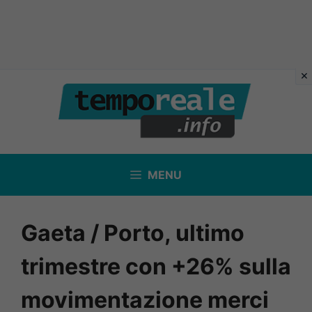
Vai
al
contenuto
MENU
Gaeta / Porto, ultimo
trimestre con +26% sulla
movimentazione merci