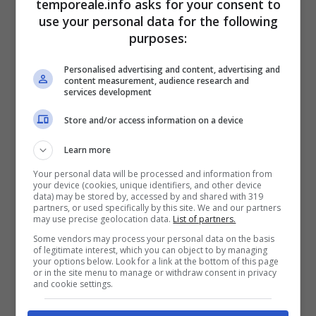
ed una ulteriore crescita dei traffici di merci
temporeale.info asks for your consent to
use your personal data for the following
movimentate in colli, “Ro-Ro” e auto nuove,
purposes:
merci in container, in sacconi, palletts, con un
+4%. Tra le rinfuse solide, in controtendenza
Personalised advertising and content, advertising and
content measurement, audience research and
rispetto agli ultimi anni, cresce del 43% il
services development
traffico di prodotti metallurgici, minerali e
Store and/or access information on a device
metalli, rispetto al 2016, così come il traffico
Learn more
di minerali grezzi cementi e calci +12%,
Your personal data will be processed and information from
prodotti chimici +14% e fertilizzanti +26%.
your device (cookies, unique identifiers, and other device
data) may be stored by, accessed by and shared with 319
Dall’analisi dei dati emerge che le merci
partners, or used specifically by this site. We and our partners
may use precise geolocation data.
List of partners.
movimentate in colli si affermano quale
Some vendors may process your personal data on the basis
principale segmento merceologico, pari a
of legitimate interest, which you can object to by managing
your options below. Look for a link at the bottom of this page
complessive 4,4 milioni di tonnellate, a fronte
or in the site menu to manage or withdraw consent in privacy
and cookie settings.
di 4 milioni di tonnellate di rinfuse solide e 4