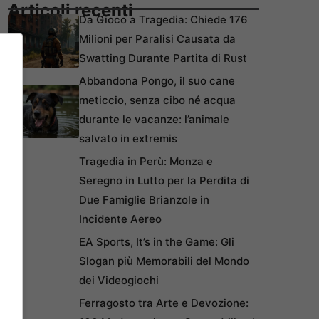
Articoli recenti
Da Gioco a Tragedia: Chiede 176
Milioni per Paralisi Causata da
Swatting Durante Partita di Rust
Abbandona Pongo, il suo cane
meticcio, senza cibo né acqua
durante le vacanze: l’animale
salvato in extremis
Tragedia in Perù: Monza e
Seregno in Lutto per la Perdita di
Due Famiglie Brianzole in
Incidente Aereo
EA Sports, It’s in the Game: Gli
Slogan più Memorabili del Mondo
dei Videogiochi
Ferragosto tra Arte e Devozione: