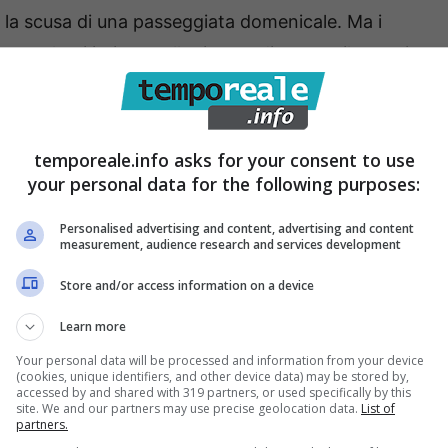
n la scusa di una passeggiata domenicale. Ma i
accalcati ieri sera alla ricerca di un monile pregiato
ù”, sono rimasti delusi. Molti ambulanti hanno
i vagare sconsolati. “Effetto Accetta”? Il
videnziato la mancanza di titoli validi per
temporeale.info asks for your consent to use
o parere politico – quello del vice sindaco Coscione a
your personal data for the following purposes:
to del dirigente. Per questo motivo aveva sollecitato
Personalised advertising and content, advertising and content
 ad intervenire, attraverso un esposto.
measurement, audience research and services development
Store and/or access information on a device
Learn more
Your personal data will be processed and information from your device
(cookies, unique identifiers, and other device data) may be stored by,
accessed by and shared with 319 partners, or used specifically by this
site. We and our partners may use precise geolocation data.
List of
partners.