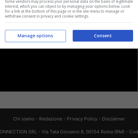
Some vendors may process your personal data on the basis of legitimate
interest, which you can object to by managing your options below. Look
for a link at the bottom of this page or in the site menu to manage or
withdraw consent in privacy and cookie settings.
Manage options
Consent
Chi siamo
-
Redazione
-
Privacy Policy
-
Disclaimer
CONNECTION SRL - Via Tata Giovanni 8, 00154 Roma (RM) - Codic