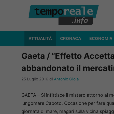
Vai
al
contenuto
ATTUALITÀ
CRONACA
ECONOMIA
Gaeta / “Effetto Accetta
abbandonato il mercatin
25 Luglio 2016
di
Antonio Gioia
GAETA – Si infittisce il mistero attorno al me
lungomare Caboto. Occasione per fare qualc
giornata di mare, magari sulla vicina spia