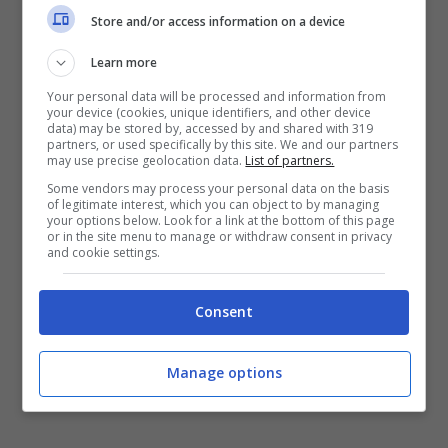
destinato alla rete nazionale SPRAR (
Sistema
Store and/or access information on a device
di protezione per richiedenti asilo e
Learn more
rifugiati
). Sarà sottoscritta una convenzione
Your personal data will be processed and information from
your device (cookies, unique identifiers, and other device
con il soggetto risultato ideneo per
data) may be stored by, accessed by and shared with 319
partners, or used specifically by this site. We and our partners
l’attuazione dell’intervento, solo nel caso in
may use precise geolocation data.
List of partners.
cui il progetto presentato venga ammesso a
Some vendors may process your personal data on the basis
of legitimate interest, which you can object to by managing
finanziamento. L’amministrazione intende
your options below. Look for a link at the bottom of this page
or in the site menu to manage or withdraw consent in privacy
contribuire alla realizzazione del progetto con
and cookie settings.
un cofinanziamento pari al 5% del costo
totale dell’intervento.
Consent
Per maggiori informazioni
CLICCA QUI
Manage options