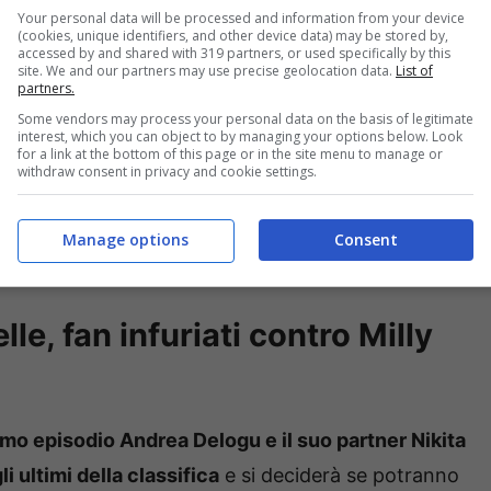
Your personal data will be processed and information from your device
matica e tutta la Rai – oltre ovviamente a Ballando
(cookies, unique identifiers, and other device data) may be stored by,
accessed by and shared with 319 partners, or used specifically by this
rica conduttrice e ha provato a darle sostegno.
site. We and our partners may use precise geolocation data.
List of
partners.
Some vendors may process your personal data on the basis of legitimate
gu è tornata a lavorare, la vita va avanti e questo
interest, which you can object to by managing your options below. Look
for a link at the bottom of this page or in the site menu to manage or
 Ballando con le Stelle.
Nelle ultime ore Milly Carlucci
withdraw consent in privacy and cookie settings.
, insieme al suo partner Nikita Perotti. Una sua
on i fan che sono intervenuti in maniera netta
Manage options
Consent
le, fan infuriati contro Milly
imo episodio Andrea Delogu e il suo partner Nikita
 ultimi della classifica
e si deciderà se potranno