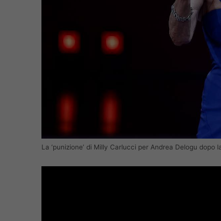
La ‘punizione’ di Milly Carlucci per Andrea Delogu dopo la