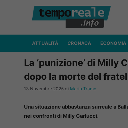
Vai
al
contenuto
ATTUALITÀ
CRONACA
ECONOMIA
La ‘punizione’ di Milly
dopo la morte del fratel
13 Novembre 2025
di
Mario Tramo
Una situazione abbastanza surreale a Balla
nei confronti di Milly Carlucci.