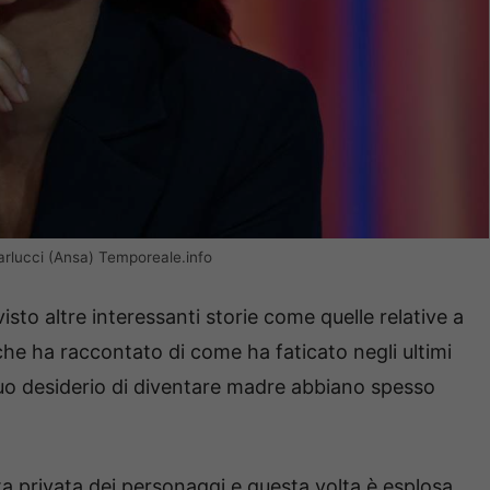
Carlucci (Ansa) Temporeale.info
sto altre interessanti storie come quelle relative a
che ha raccontato di come ha faticato negli ultimi
 suo desiderio di diventare madre abbiano spesso
ita privata dei personaggi e questa volta è esplosa