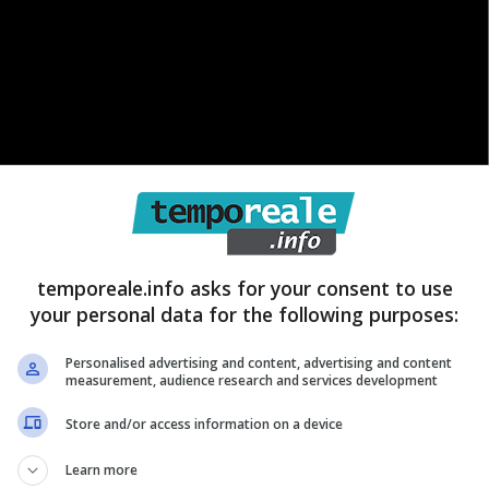
temporeale.info asks for your consent to use
your personal data for the following purposes:
Personalised advertising and content, advertising and content
measurement, audience research and services development
ogramma ma in queste settimane ha vissuto una triste
Store and/or access information on a device
Evan di 18 anni ha avuto un incidente in moto ed è
Learn more
ato momentaneamente tutte le sue trasmissioni per