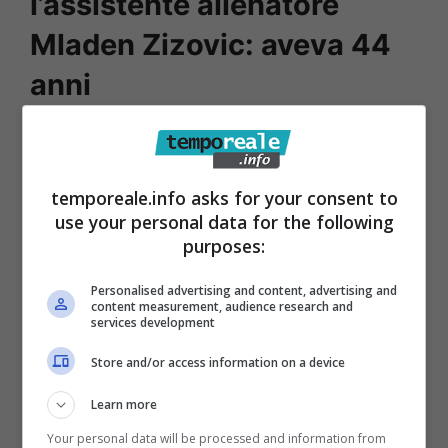
l’assistente allenatore
Mladen Zizovic: aveva 44
anni
Ieri sera, in Serbia, si stava svolgendo la gara
del massimo campionato tra Mladost Lucani e
temporeale.info asks for your consent to
Radnicki 1923. A metà del primo tempo,
use your personal data for the following
l’assistente allenatore della squadra ospite,
purposes:
Mladen Zizovic, ha accusato un malore
Personalised advertising and content, advertising and
improvviso in panchina
.
content measurement, audience research and
services development
Store and/or access information on a device
Learn more
Your personal data will be processed and information from