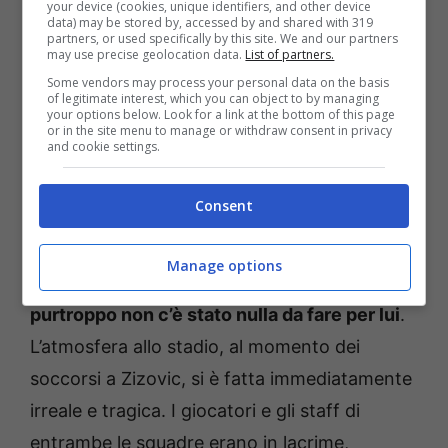
your device (cookies, unique identifiers, and other device
data) may be stored by, accessed by and shared with 319
partners, or used specifically by this site. We and our partners
may use precise geolocation data.
List of partners.
Some vendors may process your personal data on the basis
of legitimate interest, which you can object to by managing
your options below. Look for a link at the bottom of this page
or in the site menu to manage or withdraw consent in privacy
and cookie settings.
Serbia, muore in campo l’assistente allenatore Mladen
Zizovic: aveva 44 anni – Temporeale.info (fonte: © ANSA)
Consent
I soccorsi sono stati prestati prontamente e il
Manage options
44enne è stato portato in ospedale,
ma
purtroppo non c’è stato nulla da fare per lui
.
L’atmosfera allo stadio, al momento dei
soccorsi a Zizovic, si è fatta immediatamente
irreale e tragica. I giocatori e gli staff di
entrambe le squadre erano in lacrime,