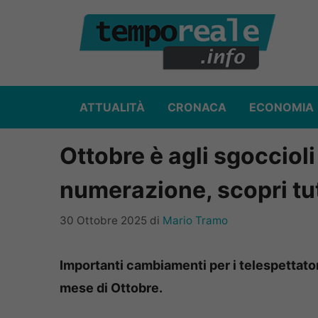
Vai
al
contenuto
ATTUALITÀ
CRONACA
ECONOMIA
Ottobre è agli sgocciol
numerazione, scopri tut
30 Ottobre 2025
di
Mario Tramo
Importanti cambiamenti per i telespettatori
mese di Ottobre.