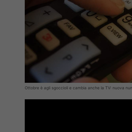
Ottobre è agli sgoccioli e cambia anche la TV: nuova num