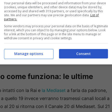
Your personal data will be processed and information from your device
Novembre sono previste alcune interessanti novità e
(cookies, unique identifiers, and other device data) may be stored by,
accessed by and shared with 319 partners, or used specifically by this
isione.
site. We and our partners may use precise geolocation data.
List of
partners.
Some vendors may process your personal data on the basis of legitimate
a nuova numerazione LCN Nazionale per il digitale
interest, which you can object to by managing your options below. Look
for a link at the bottom of this page or in the site menu to manage or
ortare alcune interessanti novità. In primo luogo
withdraw consent in privacy and cookie settings.
 ricerca automatica dei canali ed in questo modo
 vedere nello specifico come cambia la lista e la
Manage options
Consent
co come funziona: le ultime
o intatti con la Rai e
la Mediaset
a farla da padrone,
0 a quello 19 invece verranno trasmessi canali locali a
lo al 20 si ritorna con il Canale 20 di Mediaset. Sul 21