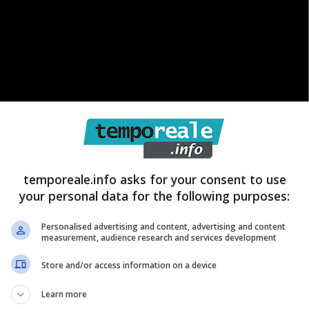
temporeale.info asks for your consent to use
your personal data for the following purposes:
Personalised advertising and content, advertising and content
measurement, audience research and services development
glio spesso sottovalutato ma molto importante in
Store and/or access information on a device
otivazioni varie appare scontato che sia più probabile
Learn more
l 70 o al 150 e quindi sono i canali stessi a tenere ad