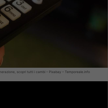
erazione, scopri tutti i cambi – Pixabay – Temporeale.info