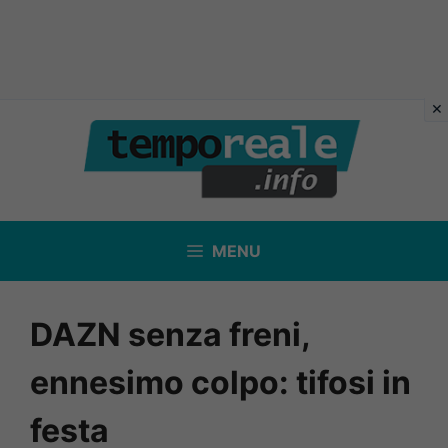
Vai
al
contenuto
MENU
DAZN senza freni,
ennesimo colpo: tifosi in
festa