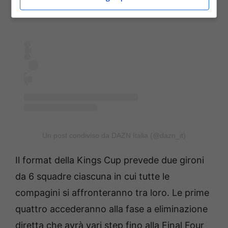
Un post condiviso da DAZN Italia (@dazn_it)
Il format della Kings Cup prevede due gironi
da 6 squadre ciascuna in cui tutte le
compagini si affronteranno tra loro. Le prime
quattro accederanno alla fase a eliminazione
diretta che avrà vari step fino alla Final Four