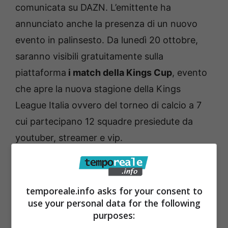
comunicata su DAZN. L’emittente ha
annunciato anche la presenza di un nuovo
evento in palinsesto. Da lunedì 20 ottobre,
saranno visibili gratuitamente sulla
piattaforma
i match della Kings Cup
, evento
che apre la nuova stagione della Kings
League Italia ovvero del torneo di calcio a 7
cui partecipano 12 squadre presiedute da
youtuber, streamer e vip.
temporeale.info asks for your consent to
use your personal data for the following
purposes: