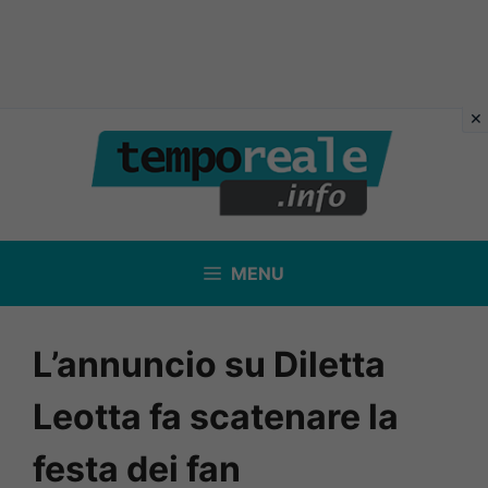
Vai
al
contenuto
MENU
L’annuncio su Diletta
Leotta fa scatenare la
festa dei fan