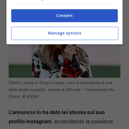
Consent
Manage options
Diletta Leotta in Kings League, sarà la presidente di una
delle dodici squadre: adesso è ufficiale – Temporeale.info
(fonte: © ANSA)
L’annuncio lo ha dato lei stessa sul suo
profilo Instagram
, accendendo la passione