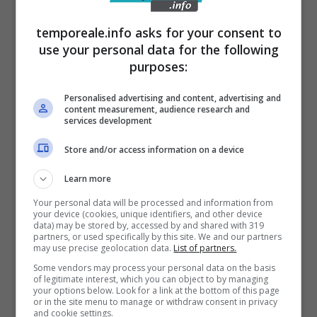
stelle.
temporeale.info asks for your consent to
use your personal data for the following
Diletta Leotta in Kings
purposes:
League, sarà la presidente
Personalised advertising and content, advertising and
di una delle dodici squadre:
content measurement, audience research and
services development
adesso è ufficiale
Store and/or access information on a device
Learn more
Diletta sarà infatti tra le protagoniste della
nuova edizione della Kings League
, il torneo
Your personal data will be processed and information from
your device (cookies, unique identifiers, and other device
di calcio indoor con regole del tutto
data) may be stored by, accessed by and shared with 319
partners, or used specifically by this site. We and our partners
particolari, che vede protagonisti calciatori,
may use precise geolocation data.
List of partners.
Some vendors may process your personal data on the basis
ex calciatori, volti del mondo dello spettacolo
of legitimate interest, which you can object to by managing
your options below. Look for a link at the bottom of this page
e dei social e molto altro.
or in the site menu to manage or withdraw consent in privacy
and cookie settings.