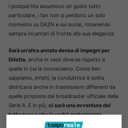
i postpartita assumono un gusto tutto
particolare, i fan non si perdono un solo
momento su DAZN e sui social, rimanendo
sempre incantati di fronte alla sua eleganza.
Sarà un’altra annata densa di impegni per
Diletta
, anche in vesti diverse rispetto a
quelle in cui la conosciamo. Come ben
sappiamo, infatti, la conduttrice è solita
districarsi anche in trasmissioni differenti da
quelle proposte dal broadcaster ufficiale della
Serie A. E in più,
ci sarà una avventura del
tutto nuova che la vedrà protagonista
.
L’attesa e la curiosità in merito sono già alle