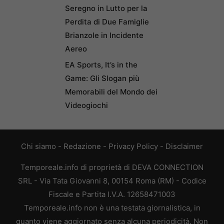
Seregno in Lutto per la
Perdita di Due Famiglie
Brianzole in Incidente
Aereo
EA Sports, It’s in the
Game: Gli Slogan più
Memorabili del Mondo dei
Videogiochi
Chi siamo
-
Redazione
-
Privacy Policy
-
Disclaimer
Temporeale.info di proprietà di DEVA CONNECTION
SRL - Via Tata Giovanni 8, 00154 Roma (RM) - Codice
Fiscale e Partita I.V.A. 12658471003
Temporeale.info non è una testata giornalistica, in
quanto viene aggiornato senza alcuna periodicità. Non