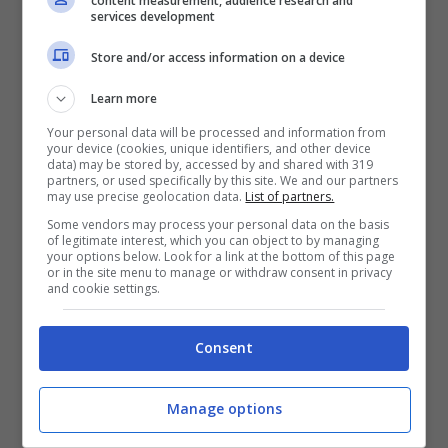
content measurement, audience research and
interessare anche parte del centro nella
services development
giornata di mercoledì. Si tratterà tuttavia di
Store and/or access information on a device
un peggioramento solo temporaneo. La
Learn more
pressione atmosferica dovrebbe tornare
Your personal data will be processed and information from
subito ad aumentare favorendo l’insorgere
your device (cookies, unique identifiers, and other device
data) may be stored by, accessed by and shared with 319
della cosiddetta
Estate Settembrina
in
partners, or used specifically by this site. We and our partners
may use precise geolocation data.
List of partners.
prossimità della conclusione della prima parte
Some vendors may process your personal data on the basis
del mese. Si tratta di un’ulteriore fase
of legitimate interest, which you can object to by managing
your options below. Look for a link at the bottom of this page
meteorologicamente favorevole con tempo
or in the site menu to manage or withdraw consent in privacy
and cookie settings.
mite e soleggiato e temperature in media sui
30 gradi.
Consent
Manage options