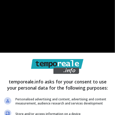
temporeale.info asks for your consent to use
your personal data for the following purposes:
oppure state cercando soluzioni per l’arredamento
itorare sempre la sezione Offerte del sito ufficiale
Personalised advertising and content, advertising and content
measurement, audience research and services development
atto come quella che stiamo per presentarvi. Si tratta
one con cui Ikea presenta tutti gli articoli che hanno
Store and/or access information on a device