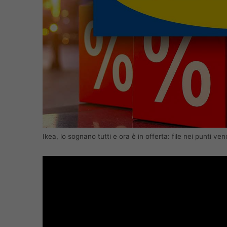
Ikea, lo sognano tutti e ora è in offerta: file nei punti ve