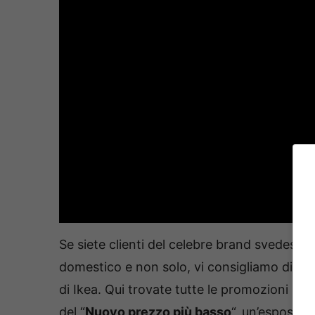
Se siete clienti del celebre brand svedese 
domestico e non solo, vi consigliamo di mon
di Ikea. Qui trovate tutte le promozioni in 
del “
Nuovo prezzo più basso
“, un’esposizi