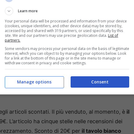
 ora inferiore a quello precedente.
Learn more
Your personal data will be processed and information from your device
menù dedicato all’iniziativa, potrete subito visionare
(cookies, unique identifiers, and other device data) may be stored by,
accessed by and shared with 319 partners, or used specifically by this
mento in cui vi scriviamo sono 27 ma l’elenco è in
site. We and our partners may use precise geolocation data.
List of
partners.
ri aggiunte quotidiane. Per facilitare la navigazione,
Some vendors may process your personal data on the basis of legitimate
interest, which you can object to by managing your options below. Look
filtri che permettono di affinare la ricerca per
for a link at the bottom of this page or in the site menu to manage or
withdraw consent in privacy and cookie settings.
ore, misure e materiale.
 Ikea, ecco le occasioni del
Manage options
Consent
gli articoli scontati. Il più venduto, al momento, è
il
. L’articolo ha cinque stelle nelle recensioni dei
apprezzamento. Sconto di 20€ per
il tavolo bianco