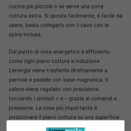
cucine più piccole o se serve una zona
cottura extra. Si sposta facilmente, è facile da
usare, basta collegarlo con il cavo con la
spina inclusa.
Dal punto di vista energetico è efficiente,
come ogni piano cottura a induzione.
L’energia viene trasferita direttamente a
pentole e padelle con base magnetica. Il
calore viene regolato con precisione
toccando i simboli + e – grazie ai comandi a
pressione. La cosa più importante è
posizionare il piano cottura su una superficie
stabile e piana.