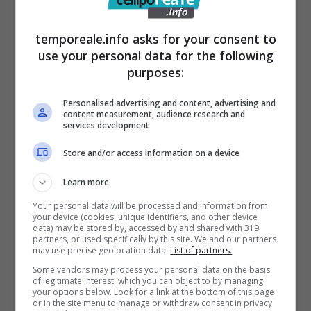
Il piano cottura portatile da
temporeale.info asks for your consent to
use your personal data for the following
Ikea che costa solo 50 euro
purposes:
La cura e la pulizia del piano di cottura? Non
Personalised advertising and content, advertising and
content measurement, audience research and
bisognerà usare detersivi in polvere, ma
services development
anche lana d’acciaio o utensili duri che
Store and/or access information on a device
possano graffiarlo. Macchie o residui di cibo
Learn more
eventuali, si potranno togliere dopo ogni
Your personal data will be processed and information from
utilizzo, basta usare un panno umido in acqua
your device (cookies, unique identifiers, and other device
data) may be stored by, accessed by and shared with 319
tiepida e un detersivo delicato. Dopo averlo
partners, or used specifically by this site. We and our partners
may use precise geolocation data.
List of partners.
pulito, pulire bene la piastra con un panno
Some vendors may process your personal data on the basis
morbido. E’ un oggetto imperdibile, utile per
of legitimate interest, which you can object to by managing
your options below. Look for a link at the bottom of this page
chi vuole un piano di cottura aggiuntivo, o per
or in the site menu to manage or withdraw consent in privacy