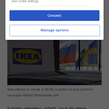
and cookie settings.
chi lo deve portare da qualche parte, magari
in vacanza.
Consent
Manage options
Ikea adesso lo vende a 49,95: è pratico e puoi portarlo
ovunque (ANSA) temporeale.info
Il primo pensiero, infatti, va a chi deve