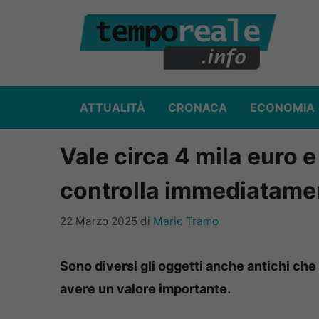
Vai
al
contenuto
ATTUALITÀ
CRONACA
ECONOMIA
Vale circa 4 mila euro e
controlla immediatame
22 Marzo 2025
di
Mario Tramo
Sono diversi gli oggetti anche antichi che
avere un valore importante.