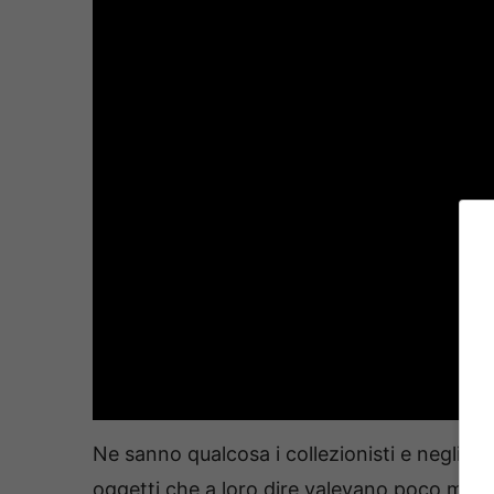
Ne sanno qualcosa i collezionisti e negli a
oggetti che a loro dire valevano poco ma il 