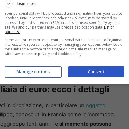
Learn more
collezionisti e lo stesso vale anche per altri oggetti
Your personal data will be processed and information from your device
(cookies, unique identifiers, and other device data) may be stored by,
accessed by and shared with 319 partners, or used specifically by this
site. We and our partners may use precise geolocation data.
List of
partners.
possiamo trovare qualsiasi oggetto, che siano i giochi
Some vendors may process your personal data on the basis of legitimate
li, nello specifico quelli vintage. Alcuni non lo
interest, which you can object to by managing your options below. Look
for a link at the bottom of this page or in the site menu to manage or
 ricercati ed apprezzati in circolazione, e
addirittura
withdraw consent in privacy and cookie settings.
i buttare in spazzatura potevi invece arrivare a
Manage options
Consent
iaia di euro: ecco i dettagli
ati in circolazione, in particolare un
oggetto
 Filippo, conosciuti in Francia come le ‘commode’.
 oggi dopo tanti anni – e
al momento possono