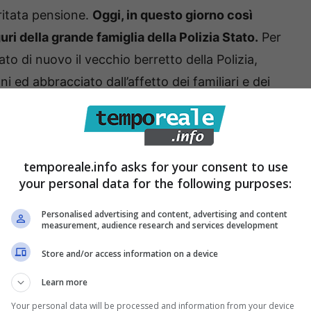
eritata pensione.
Oggi, in questo giorno così
i della grande famiglia della Polizia Stato.
Per
to di nuovo il vecchio berretto della Polizia,
 ed abbracciato dall’affetto dei familiari e dei
esidente dell’Associazione Nazionale della Polizia di
 un Crest dell’Associazione dei Pensionati della
 socio onorario.
A Saverio vanno i nostri più cari
temporeale.info asks for your consent to use
your personal data for the following purposes:
Personalised advertising and content, advertising and content
measurement, audience research and services development
Store and/or access information on a device
Learn more
Your personal data will be processed and information from your device