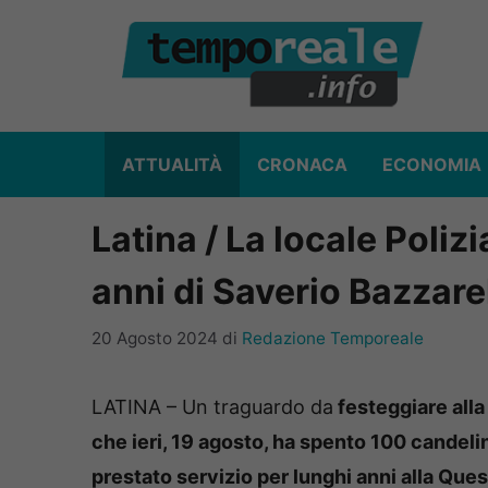
Vai
al
contenuto
ATTUALITÀ
CRONACA
ECONOMIA
Latina / La locale Polizi
anni di Saverio Bazzare
20 Agosto 2024
di
Redazione Temporeale
LATINA – Un traguardo da
festeggiare alla
che ieri, 19 agosto, ha spento 100 candeli
prestato servizio per lunghi anni alla Ques