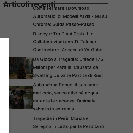
Articoli recenti
Come Fermare i Download
Automatici di Modelli AI da 4GB su
Chrome: Guida Passo-Passo
Disney+: Tra Piani Gratuiti e
Collaborazioni con TikTok per
Contrastare l’Ascesa di YouTube
Da Gioco a Tragedia: Chiede 176
Milioni per Paralisi Causata da
Swatting Durante Partita di Rust
Abbandona Pongo, il suo cane
meticcio, senza cibo né acqua
durante le vacanze: l’animale
salvato in extremis
Tragedia in Perù: Monza e
Seregno in Lutto per la Perdita di