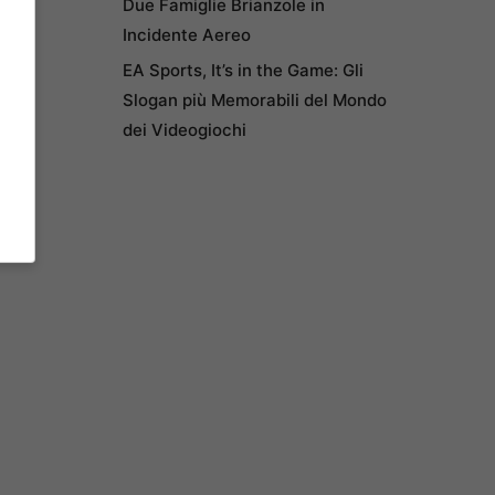
Due Famiglie Brianzole in
Incidente Aereo
EA Sports, It’s in the Game: Gli
Slogan più Memorabili del Mondo
dei Videogiochi