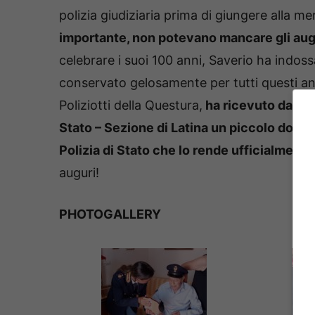
polizia giudiziaria prima di giungere alla m
importante, non potevano mancare gli augur
celebrare i suoi 100 anni, Saverio ha indossa
conservato gelosamente per tutti questi anni
Poliziotti della Questura,
ha ricevuto dal Pr
Stato – Sezione di Latina un piccolo dono,
Polizia di Stato che lo rende ufficialmente
auguri!
PHOTOGALLERY