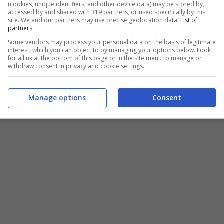
(cookies, unique identifiers, and other device data) may be stored by,
accessed by and shared with 319 partners, or used specifically by this
site. We and our partners may use precise geolocation data.
List of
partners.
Some vendors may process your personal data on the basis of legitimate
interest, which you can object to by managing your options below. Look
for a link at the bottom of this page or in the site menu to manage or
withdraw consent in privacy and cookie settings.
Manage options
Consent