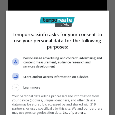
temporeale.info asks for your consent to
use your personal data for the following
purposes:
Personalised advertising and content, advertising and
content measurement, audience research and
services development
Store and/or access information on a device
Learn more
Articoli recenti
Your personal data will be processed and information from
Da Gioco a Tragedia:
your device (cookies, unique identifiers, and other device
data) may be stored by, accessed by and shared with 319
Chiede 176 Milioni per
partners, or used specifically by this site. We and our partners
may use precise geolocation data.
List of partners.
Paralisi Causata da