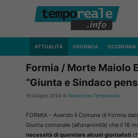
Vai
al
contenuto
ATTUALITÀ
CRONACA
ECONOMIA
Formia / Morte Maiolo E
“Giunta e Sindaco pensin
16 Giugno 2024
di
Redazione Temporeale
FORMIA – Avendo il Comune di Formia dato s
Giunta comunale (all’unanimità) che il 16 
necessità di querelare alcuni giornalisti
ch