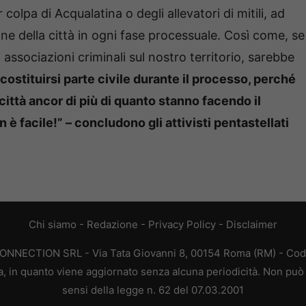
olpa di Acqualatina o degli allevatori di mitili, ad
e della città in ogni fase processuale. Così come, se
associazioni criminali sul nostro territorio, sarebbe
costituirsi parte civile durante il processo, perché
città ancor di più di quanto stanno facendo il
 è facile!” – concludono gli attivisti pentastellati
Chi siamo
-
Redazione
-
Privacy Policy
-
Disclaimer
CONNECTION SRL - Via Tata Giovanni 8, 00154 Roma (RM) - Codic
a, in quanto viene aggiornato senza alcuna periodicità. Non può 
sensi della legge n. 62 del 07.03.2001