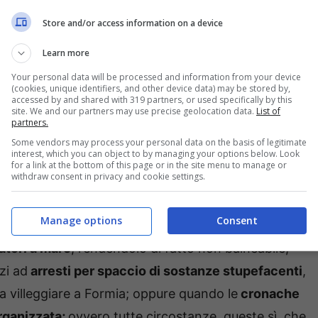
Store and/or access information on a device
: “A ciò si aggiunga che l’
amministrazione comunale
i che in passato, dall’opposizione, hanno
diffamato,
Learn more
nente dell’allora amministrazione
, senza che alcuno
Your personal data will be processed and information from your device
(cookies, unique identifiers, and other device data) may be stored by,
nale di Cassino.
I rapporti tra istituzioni e gli addetti
accessed by and shared with 319 partners, or used specifically by this
site. We and our partners may use precise geolocation data.
List of
golati dalla magistratura, anche quando si avrebbe
partners.
ale il sindaco si è sempre sottratto,
da quando ha
Some vendors may process your personal data on the basis of legitimate
interest, which you can object to by managing your options below. Look
querela e la costituzione di parte civile sarebbero
for a link at the bottom of this page or in the site menu to manage or
withdraw consent in privacy and cookie settings.
l’immagine della città…”.
Manage options
Consent
i veri e propri esempi: “…ovvero quando, ad esempio
,
atori a mare
, rendendolo di fatto non balneabile;
zi ad
arresti per spaccio di sostanze stupefacenti
,
 villeggiare a Formia; oppure quando le
cronache
organizzata;
ovvero tutte circostanze, queste sì, che