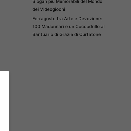
Slogan più Memorabili del Mondo
dei Videogiochi
Ferragosto tra Arte e Devozione:
100 Madonnari e un Coccodrillo al
Santuario di Grazie di Curtatone