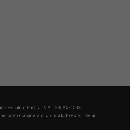
e Fiscale e Partita I.V.A. 12658471003
pertanto considerarsi un prodotto editoriale ai