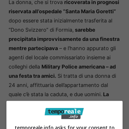
La donna, che si trova
ricoverata in prognosi
riservata all’ospedale “Santa Maria Goretti”
dopo essere stata inizialmente trasferita al
“Dono Svizzero” di Formia,
sarebbe
precipitata improvvisamente da una finestra
mentre partecipava
– e l’hanno appurato gli
agenti del locale commissariato insieme ai
colleghi della
Military Police americana – ad
una festa tra amici.
Si tratta di una donna di
24 anni, affittuaria dell’appartamento dal
quale c’è stata la caduta, e due uomini.
La
ricostruzione di quanto avvenuto è al vaglio
degli inquirenti.
temporeale.info asks for your consent to