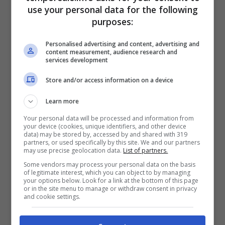
Mentre
due militari decidevano,
use your personal data for the following
probabilmente ubriachi, di andare a letto, un
purposes:
terzo si recava al piano terra per buttare
Personalised advertising and content, advertising and
l’immondizia
. E proprio quest’ultimo
trovava
content measurement, audience research and
services development
la 23 sanguinante davanti la porta di casa
. I
Store and/or access information on a device
tempestivi soccorsi accertavano come la
giovane militare americana avesse riportato
Learn more
fratture multiple ed il tasso alcoolemico
Your personal data will be processed and information from
your device (cookies, unique identifiers, and other device
rilevato nel sangue fosse altissimo
. Resta il
data) may be stored by, accessed by and shared with 319
partners, or used specifically by this site. We and our partners
fatto che il quadro clinico della vittima si è
may use precise geolocation data.
List of partners.
subito aggravato quando i medici del “Dono
Some vendors may process your personal data on the basis
of legitimate interest, which you can object to by managing
Svizzero” decidevano per il trasferimento a
your options below. Look for a link at the bottom of this page
or in the site menu to manage or withdraw consent in privacy
Latina
dove è ricoverata in gravi condizioni
and cookie settings.
in rianimazione.