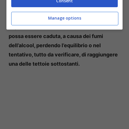
Consent
Ma cosa sarebbe successo ? Se le versioni dei
tre amici della 23enne sono concordanti, gli
Manage options
inquirenti non escludono che
la militare
possa essere caduta, a causa dei fumi
dell’alcool, perdendo l’equilibrio o nel
tentativo, tutto da verificare, di raggiungere
una delle tettoie sottostanti.