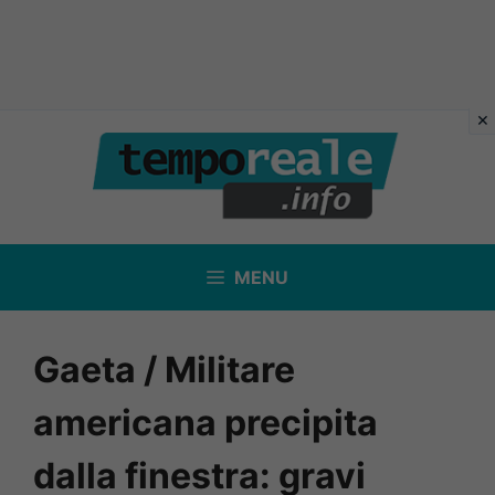
Vai
al
contenuto
MENU
Gaeta / Militare
americana precipita
dalla finestra: gravi