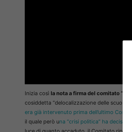
Inizia così
la nota a firma del comitato “R
cosiddetta “delocalizzazione delle scuole”, il
era già intervenuto prima dell’ultimo Conis
il quale però u
na “crisi politica” ha decisam
luce di quanto accaduto, il Comitato ripropo