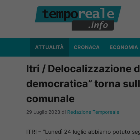
Vai
al
contenuto
ATTUALITÀ
CRONACA
ECONOMIA
Itri / Delocalizzazione 
democratica” torna sul
comunale
29 Luglio 2023
di
Redazione Temporeale
ITRI – “Lunedì 24 luglio abbiamo potuto segu