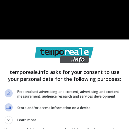
temporeale.info asks for your consent to use
your personal data for the following purposes:
inascita democratica”
che avanza proposte sulla
Personalised advertising and content, advertising and content
measurement, audience research and services development
 cui progetto è stato lanciato a Itri.
A tal riguardo
Store and/or access information on a device
iglio comunale
tenutosi nel comune pontino, durante
ente conquistato il proscenio della riunione
. Così alla
Learn more
ne la propria visione e la propria