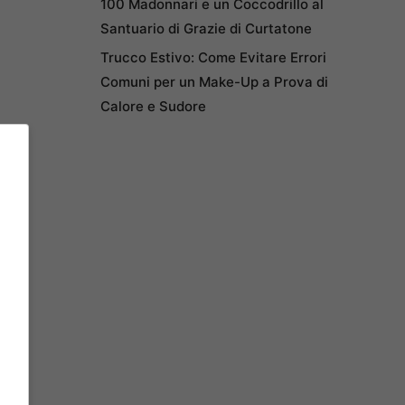
100 Madonnari e un Coccodrillo al
Santuario di Grazie di Curtatone
Trucco Estivo: Come Evitare Errori
Comuni per un Make-Up a Prova di
Calore e Sudore