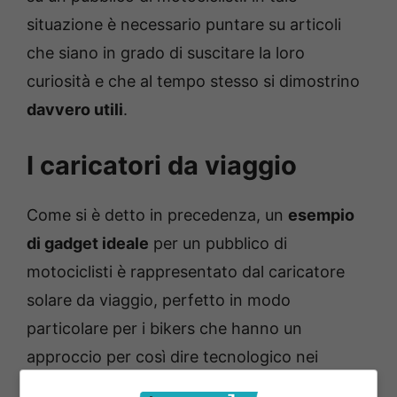
situazione è necessario puntare su articoli
che siano in grado di suscitare la loro
curiosità e che al tempo stesso si dimostrino
davvero utili
.
I caricatori da viaggio
Come si è detto in precedenza, un
esempio
di gadget ideale
per un pubblico di
motociclisti è rappresentato dal caricatore
solare da viaggio, perfetto in modo
particolare per i bikers che hanno un
approccio per così dire tecnologico nei
confronti delle proprie esperienze di guida.