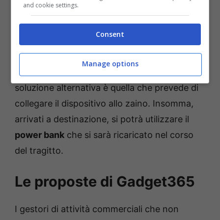
and cookie settings.
che gli spazi risultino
ottimizzati
. il consiglio,
pertanto, è di optare per modelli compatti,
Consent
con dimensioni ridotte e un peso limitato. Nel
momento in cui si è in strada, si può fissare il
Manage options
caricatore direttamente alla moto, ma una
soluzione alternativa è quella che prevede di
collegare il dispositivo allo zaino. Insomma,
arrivati a destinazione, si potrà utilizzare il
power bank
che si sarà ricaricato nel corso
del tragitto.
Le proposte di Gadget365
I gestori di attività commerciali che non