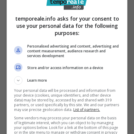
Un articolo di questo tipo fa della funzionalità
il proprio punto di forza, e in più si rivela
temporeale.info asks for your consent to
ecologico: il meglio che si possa desiderare
use your personal data for the following
purposes:
per un
gadget pubblicitario
, insomma. Si
tratta di power bank a energia solare, e
Personalised advertising and content, advertising and
content measurement, audience research and
quindi ricaricabili attraverso la luce del sole:
services development
non serve neppure mettersi in cerca di una
Store and/or access information on a device
presa di corrente per renderli funzionanti.
Learn more
Alcuni modelli possono perfino diventare
Your personal data will be processed and information from
degli oggetti di arredamento gradevoli,
your device (cookies, unique identifiers, and other device
data) may be stored by, accessed by and shared with 319
avendo conformazioni particolari. Quando si
partners, or used specifically by this site. We and our partners
may use precise geolocation data.
List of partners.
parla di gadget pensati per dei motociclisti,
Some vendors may process your personal data on the basis
comunque, uno degli obiettivi principali è
of legitimate interest, which you can object to by managing
your options below. Look for a link at the bottom of this page
quello di ridurre gli ingombri per fare in modo
or in the site menu to manage or withdraw consent in privacy