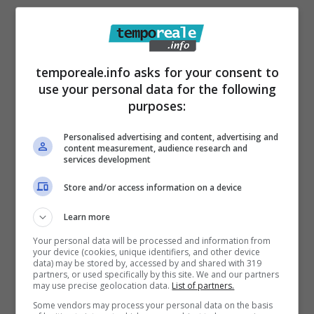
Pellegrino eccepì il suo contenuto
affermando che la società “sostanzialmente
non è responsabile del lungo tempo trascorso
temporeale.info asks for your consent to
e non ha ricevuto in consegna le aree (dove
use your personal data for the following
realizzare il porto turistico e a terra alcuni
purposes:
servizi ricettivi e commerciali) come previsto
Personalised advertising and content, advertising and
dal contratto. Anzi, comunicò la sua
content measurement, audience research and
services development
disponibilità a “valutare in un apposito
Store and/or access information on a device
incontro la definitiva soluzione consensuale
del contratto”.
Quest’ultimo è un passaggio
Learn more
integrante su cui la Guardia di Finanza ha
Your personal data will be processed and information from
your device (cookies, unique identifiers, and other device
prodotto la sua inchiesta sino alla
data) may be stored by, accessed by and shared with 319
partners, or used specifically by this site. We and our partners
conclusione delle indagini della Procura
may use precise geolocation data.
List of partners.
della Corte dei Conti.
Some vendors may process your personal data on the basis