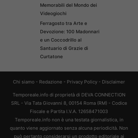
Memorabili del Mondo dei
Videogiochi
Ferragosto tra Arte e
Devozione: 100 Madonnari
e un Coccodrillo al
Santuario di Grazie di
Curtatone
Chi siamo
-
Redazione
-
Privacy Policy
-
Disclaimer
Temporeale.info di proprietà di DEVA CONNECTION
SRL - Via Tata Giovanni 8, 00154 Roma (RM) - Codice
Fiscale e Partita I.V.A. 12658471003
Temporeale.info non è una testata giornalistica, in
quanto viene aggiornato senza alcuna periodicità. Non
può pertanto considerarsi un prodotto editoriale ai