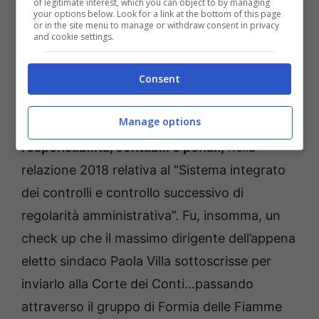
of legitimate interest, which you can object to by managing
your options below. Look for a link at the bottom of this page
or in the site menu to manage or withdraw consent in privacy
A sottoscriverlo fu nel febbraio 2019 il neo
and cookie settings.
segretario generale del comune di Formia,
l’avvocato Alessandro Izzi. Dedicò 11 pagine
Consent
sulla mancata realizzazione del porto
Manage options
turistico di Formia e sulle sue presunte
responsabilità, contabili e penali,
nella
relazione 2018 relativa al “Sistema integrato
dei controlli e controllo successivo di
regolarità amministrativa”. Fu, insomma, un
check up che il massimo dirigente dell’appena
eletto sindaco Paola Villa sottoscrisse per
inviarlo alla Corte dei Conti…passando
attraverso il gruppo di Formia delle Fiamme