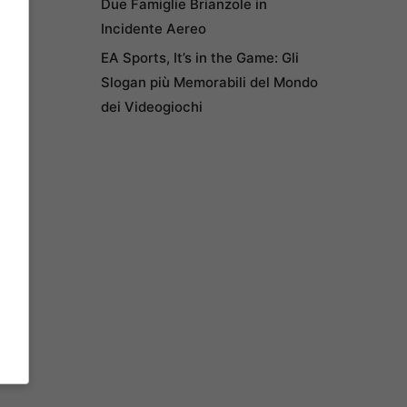
Due Famiglie Brianzole in
Incidente Aereo
EA Sports, It’s in the Game: Gli
Slogan più Memorabili del Mondo
dei Videogiochi