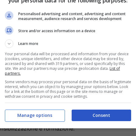
your personal data for the following purposes:
Personalised advertising and content, advertising and content
measurement, audience research and services development
Store and/or access information on a device
Learn more
Your personal data will be processed and information from your device
(cookies, unique identifiers, and other device data) may be stored by,
accessed by and shared with 319 partners, or used specifically by this
site. We and our partners may use precise geolocation data.
List of
partners.
Some vendors may process your personal data on the basis of legitimate
interest, which you can object to by managing your options below. Look
o di Fondi Beniamino Maschietto e seguito
for a link at the bottom of this page or in the site menu to manage or
withdraw consent in privacy and cookie settings.
omosso in collaborazione con la Croce Rossa di
t’ultima da diversi anni sta infatti promuovendo il
Manage options
Consent
ere la cardioprotezione della città con raccolte
 sensibilizzazione e formazione.