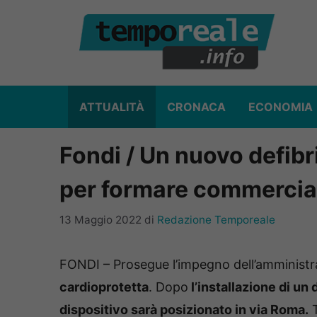
Vai
al
contenuto
ATTUALITÀ
CRONACA
ECONOMIA
Fondi / Un nuovo defibri
per formare commercian
13 Maggio 2022
di
Redazione Temporeale
FONDI – Prosegue l’impegno dell’amministr
cardioprotetta
. Dopo
l’installazione di un 
dispositivo sarà posizionato in via Roma.
T