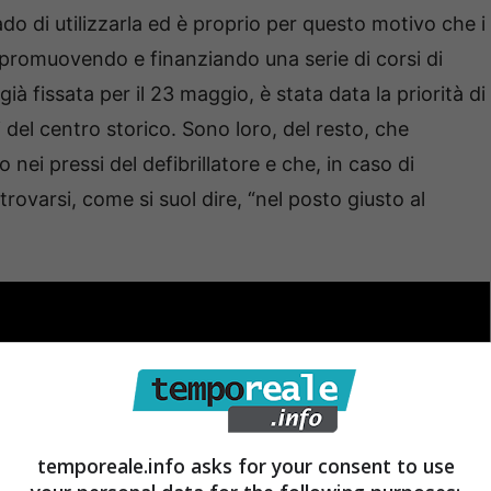
 di utilizzarla ed è proprio per questo motivo che i
 promuovendo e finanziando una serie di corsi di
à fissata per il 23 maggio, è stata data la priorità di
 del centro storico. Sono loro, del resto, che
nei pressi del defibrillatore e che, in caso di
ovarsi, come si suol dire, “nel posto giusto al
temporeale.info asks for your consent to use