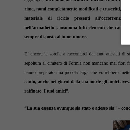
rima, nomi completamente modificati e trascritti, frec
materiale di riciclo presenti all’occorrenza
nell’armadietto”, insomma tutti elementi che raccon
sempre disposto al buon umore.
E’ ancora la sorella a raccontarci dei tanti attestati di
sepoltura al cimitero di Formia non mancano ma
i fiori 
hanno preparato una piccola targa che vorrebbero metter
canto, anche nei giorni della sua morte gli amici avev
raffinato. I tuoi amici”.
“La sua essenza ovunque sia stato e adesso sia” – con