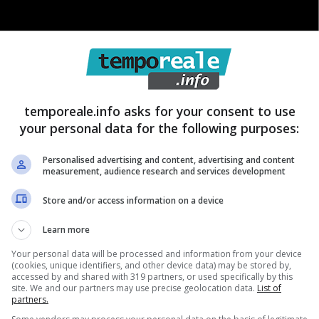
temporeale.info asks for your consent to use
your personal data for the following purposes:
Personalised advertising and content, advertising and content
nia con quella che molti conoscevano come la personalità di Massimo, si
measurement, audience research and services development
cità e socialità del suo carattere e il la sua professionalità,
Store and/or access information on a device
Learn more
le. Una sorta di dualismo ma senza conflitto in essere. La sua serenità è
Your personal data will be processed and information from your device
(cookies, unique identifiers, and other device data) may be stored by,
ualche lacrima” ,
accessed by and shared with 319 partners, or used specifically by this
site. We and our partners may use precise geolocation data.
List of
a Manuela, la quale
partners.
critte personali in