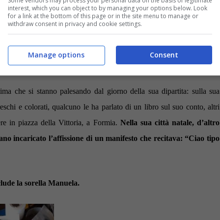
Some vendors may process your personal data on the basis of legitimate
interest, which you can object to by managing your options below. Look
cette costruite con
for a link at the bottom of this page or in the site menu to manage or
withdraw consent in privacy and cookie settings.
 e ben custodite
tano un lavoratore
Manage options
Consent
 stima che si stanno palesando dal giorno della sua dipartita: sulla sua
freschi e colorati, qualcuno le ha parlato di un libro sul suo conto, altri
e in piazza della Vittoria, a Formia.
Nella sua città natale, d’altro
ano incaricato l’affissione di un manifesto che recitava: “Ciao tipo
clude la sorella Manuela.