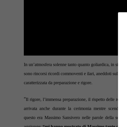
In un’atmosfera solenne tanto quanto goliardica, in sinto
sono rincorsi ricordi commoventi e ilari, aneddoti sulla viva
caratterizzata da preparazione e rigore.
“
Il rigore, l’immensa preparazione, il rispetto delle rego
arrivata anche durante la cerimonia mentre
scendeva q
questo era Massimo Sansivero nelle parole della sorell
aggiunge:
“mi hanno mostrato di Massimo tante cose: s