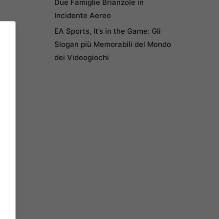
Due Famiglie Brianzole in
Incidente Aereo
EA Sports, It’s in the Game: Gli
Slogan più Memorabili del Mondo
dei Videogiochi