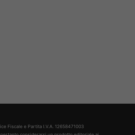
e Fiscale e Partita I.V.A. 12658471003
pertanto considerarsi un prodotto editoriale ai