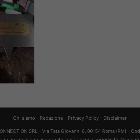
Chi siamo
-
Redazione
-
Privacy Policy
-
Disclaimer
CONNECTION SRL - Via Tata Giovanni 8, 00154 Roma (RM) - Codic
a, in quanto viene aggiornato senza alcuna periodicità. Non può 