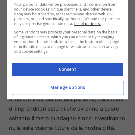
delle normative quando viviamo in una città
Your personal data will be processed and information from
your device (cookies, unique identifiers, and other device
che ha fatto dell’abusivismo degli affitti
data) may be stored by, accessed by and shared with 319
partners, or used specifically by this site. We and our partners
estivi, storicamente, la base di un’economia
may use precise geolocation data.
List of partners.
Some vendors may process your personal data on the basis
sommersa
che arricchisce pochi e danneggia
of legitimate interest, which you can object to by managing
your options below. Look for a link at the bottom of this page
tutta la collettività in quanto ad immondizia
or in the site menu to manage or withdraw consent in privacy
and cookie settings.
abbandonata in strada e tasse non pagate”.
Consent
E concludono: “
Con questo atteggiamento si
stanno consegnando le chiavi di un settore
Manage options
strategico, dal punto di vista della creazione
di lavoro e dei servizi alle persone, nelle mani
di imprenditori esterni che avranno a cuore
soltanto il mero guadagno e non investiranno
nulla sulla visione futura della nostra città.