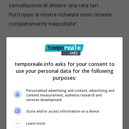
cancellazione di almeno una rata tari.
Purtroppo le nostre richieste sono rimaste
completamente inascoltate”.
Un atteggiamento di “assoluta insensbilità”
definisce l’associazione quello della politica
locale
che, a loro dire, ha provocato la
temporeale.info asks for your consent to
chiusura di molte strutture ed il forte
use your personal data for the following
purposes:
indebitamento di altre, nonostante la loro
posizione strategica nel settore turisitico.
Personalised advertising and content, advertising and
content measurement, audience research and
“
Siamo stanchi che le nostre proposte e
services development
denunce rimangano inascoltate. Stanchi – si
Store and/or access information on a device
legge ancora nella loro nota –
di subire
continui controlli e minacce sul rispetto
Learn more