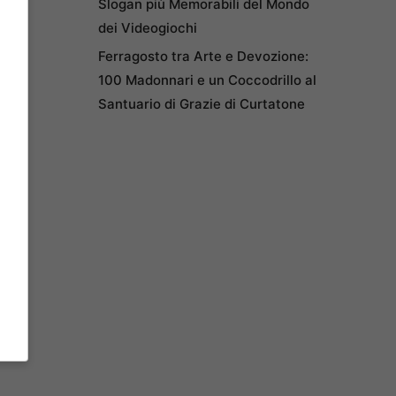
Slogan più Memorabili del Mondo
dei Videogiochi
Ferragosto tra Arte e Devozione:
100 Madonnari e un Coccodrillo al
Santuario di Grazie di Curtatone