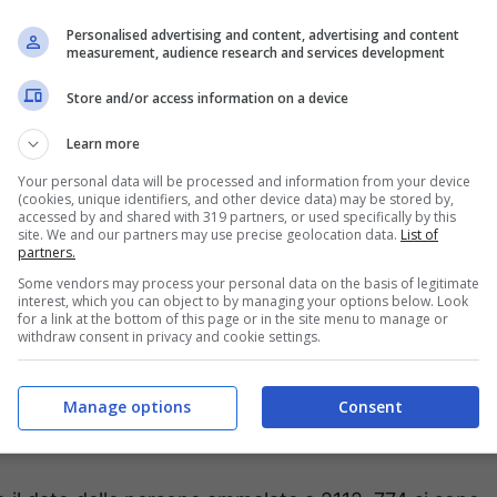
Personalised advertising and content, advertising and content
measurement, audience research and services development
Store and/or access information on a device
Learn more
Your personal data will be processed and information from your device
(cookies, unique identifiers, and other device data) may be stored by,
accessed by and shared with 319 partners, or used specifically by this
site. We and our partners may use precise geolocation data.
List of
partners.
asi la metà delle nuove positività, 12, sono state censite
Some vendors may process your personal data on the basis of legitimate
6, da Terracina con 2 e da quelli di Aprilia, Cori,
interest, which you can object to by managing your options below. Look
for a link at the bottom of this page or in the site menu to manage or
Volsci e Sezze con una ciascuna. Una curiosità. Con
withdraw consent in privacy and cookie settings.
une Covid free. L’ha confermato il sindaco del
unto come la persona contagiata appartenga ad un
Manage options
Consent
a in isolamento da diversi giorni fortunatamente