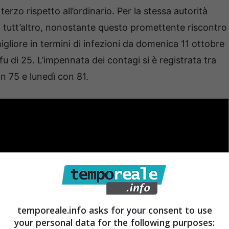
 terzo rispetto all’ordinario. Per la stessa autorità
e, tutt’altro, nonostante questo promettente riscontro
o migliore in termini di infezioni da domenica 11 ottobre
fu di 25. L’impennata dei contagi si è registrata tra
 75 e lunedì con 81.
temporeale.info asks for your consent to use
your personal data for the following purposes: