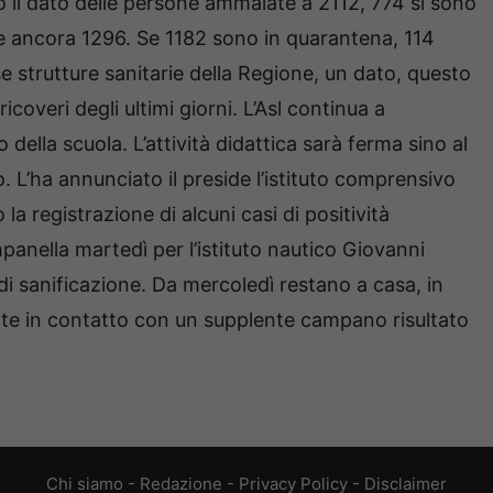
o il dato delle persone ammalate a 2112, 774 si sono
e ancora 1296. Se 1182 sono in quarantena, 114
e strutture sanitarie della Regione, un dato, questo
coveri degli ultimi giorni. L’Asl continua a
della scuola. L’attività didattica sarà ferma sino al
o. L’ha annunciato il preside l’istituto comprensivo
a registrazione di alcuni casi di positività
panella martedì per l’istituto nautico Giovanni
i sanificazione. Da mercoledì restano a casa, in
tate in contatto con un supplente campano risultato
Chi siamo
-
Redazione
-
Privacy Policy
-
Disclaimer