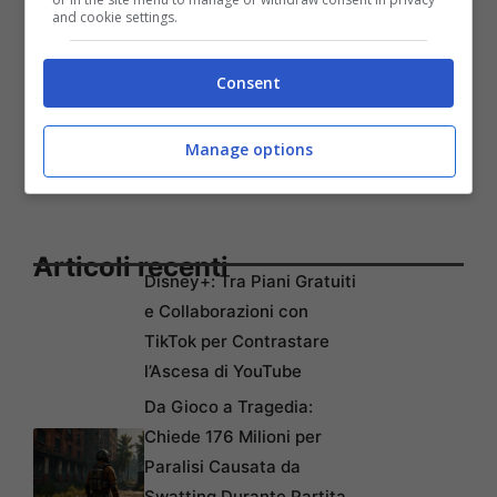
and cookie settings.
Consent
Manage options
Articoli recenti
Disney+: Tra Piani Gratuiti
e Collaborazioni con
TikTok per Contrastare
l’Ascesa di YouTube
Da Gioco a Tragedia:
Chiede 176 Milioni per
Paralisi Causata da
Swatting Durante Partita