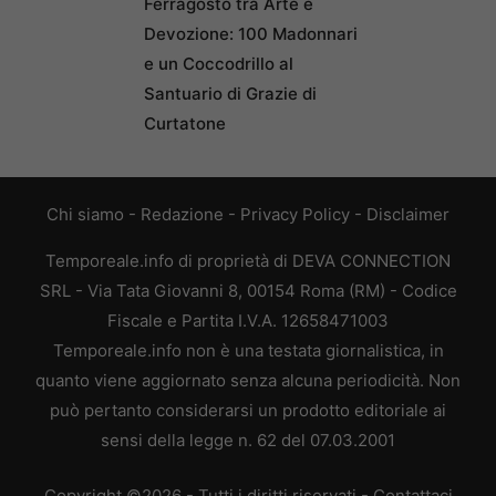
Ferragosto tra Arte e
Devozione: 100 Madonnari
e un Coccodrillo al
Santuario di Grazie di
Curtatone
Chi siamo
-
Redazione
-
Privacy Policy
-
Disclaimer
Temporeale.info di proprietà di DEVA CONNECTION
SRL - Via Tata Giovanni 8, 00154 Roma (RM) - Codice
Fiscale e Partita I.V.A. 12658471003
Temporeale.info non è una testata giornalistica, in
quanto viene aggiornato senza alcuna periodicità. Non
può pertanto considerarsi un prodotto editoriale ai
sensi della legge n. 62 del 07.03.2001
Copyright ©2026 - Tutti i diritti riservati -
Contattaci