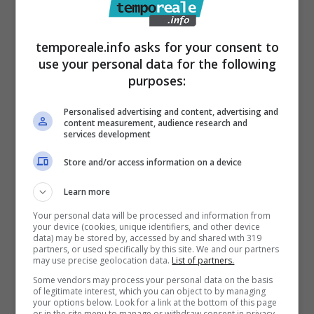
La Asl di Latina torna a raccomandare ai
cittadini di tutta la Provincia di rispettare
temporeale.info asks for your consent to
rigorosamente le disposizioni vigenti sulla
use your personal data for the following
purposes:
mobilità delle persone nonché tutte le
prescrizioni in materia di rispetto delle
Personalised advertising and content, advertising and
content measurement, audience research and
distanze, del lavaggio delle mani e del divieto
services development
di assembramento. Si ricorda che, allo stato,
Store and/or access information on a device
l’unico modo per evitare la diffusione del
contagio consiste nel ridurre all’essenziale i
Learn more
contatti sociali per tutta la durata
Your personal data will be processed and information from
your device (cookies, unique identifiers, and other device
dell’emergenza.
data) may be stored by, accessed by and shared with 319
partners, or used specifically by this site. We and our partners
may use precise geolocation data.
List of partners.
Some vendors may process your personal data on the basis
of legitimate interest, which you can object to by managing
your options below. Look for a link at the bottom of this page
or in the site menu to manage or withdraw consent in privacy