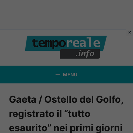
Vai
al
contenuto
MENU
Gaeta / Ostello del Golfo,
registrato il “tutto
esaurito” nei primi giorni