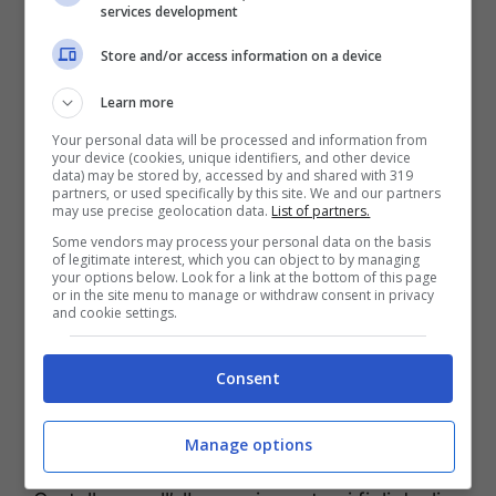
Santissima Annunziata, la cui “traghettatrice”,
services development
l’avvocato Luciana Selmi è la sua presidente.
Store and/or access information on a device
Nell’intervista video allegata si sofferma
Learn more
sullì’importanza dell’apertura di questa
Your personal data will be processed and information from
struttura destinata ai giovani interessati a
your device (cookies, unique identifiers, and other device
data) may be stored by, accessed by and shared with 319
fare turismo nella fase post Covid ma anche il
partners, or used specifically by this site. We and our partners
may use precise geolocation data.
List of partners.
futuro di questo storico ente assistenziale
Some vendors may process your personal data on the basis
che nella vicina Formia ero finito nel
of legitimate interest, which you can object to by managing
your options below. Look for a link at the bottom of this page
tritacarne mediatico delle polemiche per la
or in the site menu to manage or withdraw consent in privacy
and cookie settings.
realizzazione del teatro Remigio Paone – ora
desolatamente chiuso per l’esosità delle spese
Consent
di gestione – e nell’inchiesta della Procura di
Cassino sulla riconversione dell’ex colonia Di
Manage options
Donato, nel quartiere di