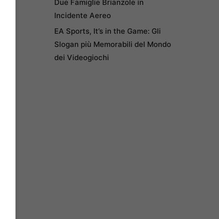
Due Famiglie Brianzole in
Incidente Aereo
EA Sports, It’s in the Game: Gli
Slogan più Memorabili del Mondo
dei Videogiochi