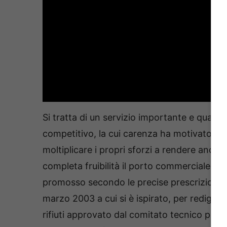
Si tratta di un servizio importante e qual
competitivo, la cui carenza ha motivato lo 
moltiplicare i propri sforzi a rendere ancor 
completa fruibilità il porto commerciale di 
promosso secondo le precise prescrizioni d
marzo 2003 a cui si è ispirato, per redige il 
rifiuti approvato dal comitato tecnico portu