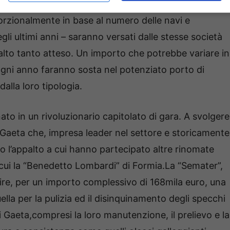
 Portuale del Lazio. I 762mila euro previsti nel
rzionalmente in base al numero delle navi e
li ultimi anni – saranno versati dalle stesse società
ppalto tanto atteso. Un importo che potrebbe variare in
gni anno faranno sosta nel potenziato porto di
dalla loro tipologia.
nato in un rivoluzionario capitolato di gara. A svolgere
 Gaeta che, impresa leader nel settore e storicamente
to l’appalto a cui hanno partecipato altre rinomate
 cui la “Benedetto Lombardi” di Formia.La “Semater”,
re, per un importo complessivo di 168mila euro, una
ella per la pulizia ed il disinquinamento degli specchi
di Gaeta,compresi la loro manutenzione, il prelievo e la