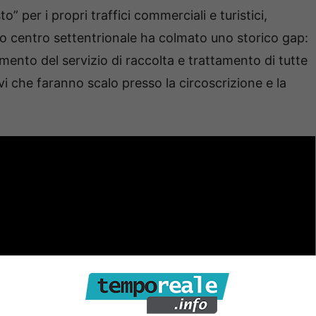
” per i propri traffici commerciali e turistici,
eno centro settentrionale ha colmato uno storico gap:
amento del servizio di raccolta e trattamento di tutte
navi che faranno scalo presso la circoscrizione e la