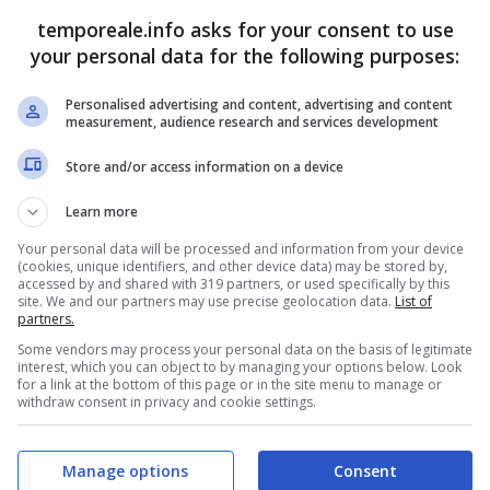
temporeale.info asks for your consent to use
your personal data for the following purposes:
Personalised advertising and content, advertising and content
measurement, audience research and services development
Store and/or access information on a device
Learn more
Your personal data will be processed and information from your device
itativamente fondamentale per un porto moderno e
(cookies, unique identifiers, and other device data) may be stored by,
accessed by and shared with 319 partners, or used specifically by this
staff del presidente Francesco Maria Di Majo a
site. We and our partners may use precise geolocation data.
List of
partners.
più appetibile sul piano gestionale e della sua più
Some vendors may process your personal data on the basis of legitimate
Gaeta. L’appalto, che durerà due anni, è stato
interest, which you can object to by managing your options below. Look
for a link at the bottom of this page or in the site menu to manage or
i un Decreto del Ministero dell’ambiente del 27
withdraw consent in privacy and cookie settings.
relativo capitolato di gara, il piano di raccolta dei
ale nella seduta del 19 luglio 2018. Questo servizio
Manage options
Consent