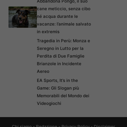
Abbandona Pongo, il suo
cane meticcio, senza cibo
né acqua durante le
vacanze: l’animale salvato
in extremis
Tragedia in Perù: Monza e
Seregno in Lutto per la
Perdita di Due Famiglie
Brianzole in Incidente
Aereo
EA Sports, It’s in the
Game: Gli Slogan più
Memorabili del Mondo dei
Videogiochi
Chi siamo
-
Redazione
-
Privacy Policy
-
Disclaimer