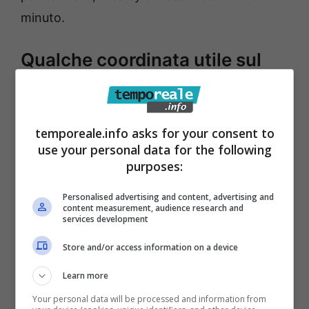
minuto.
Qualche coordinata utile sul
palco
Paola Iezzi porta quell’eleganza pop che
temporeale.info asks for your consent to
conosciamo dai tempi di Paola & Chiara, con
use your personal data for the following
purposes:
un gusto per i ritornelli che funzionano dal
primo ascolto. J-Ax è un animale da live: rap,
Personalised advertising and content, advertising and
content measurement, audience research and
canto, parlato, battute al volo con la folla; il
services development
suo set di solito alterna energia e memoria.
Store and/or access information on a device
Samurai Jay arriva con l’urgenza dei nuovi,
melodie dirette e un approccio che parla alle
Learn more
generazioni connesse. Tre registri che, messi
Your personal data will be processed and information from