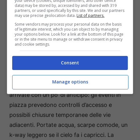
your device (cookies, unique identifiers, and other device
in fila, raccontano bene l’idea del festival: un
data) may be stored by, accessed by and shared with 319
partners, or used specifically by this site. We and our partners
tour estivo
che unisce epoche e linguaggi
may use precise geolocation data.
List of partners.
Some vendors may process your personal data on the basis
senza farne una gara.
of legitimate interest, which you can object to by managing
your options below. Look for a link at the bottom of this page
or in the site menu to manage or withdraw consent in privacy
Come seguire la diretta e
and cookie settings.
vivere la piazza
Consent
Se siete lontani, la
diretta
parte alle 21.00 su
Manage options
Radio 105 TV
(canale
66
). Se siete in zona,
arrivate con un po’ di anticipo: gli eventi in
piazza prevedono controlli d’accesso e
possibili chiusure temporanee delle vie
adiacenti. Portate acqua, scarpe comode, un
k-way leggero se il cielo fa i capricci. La