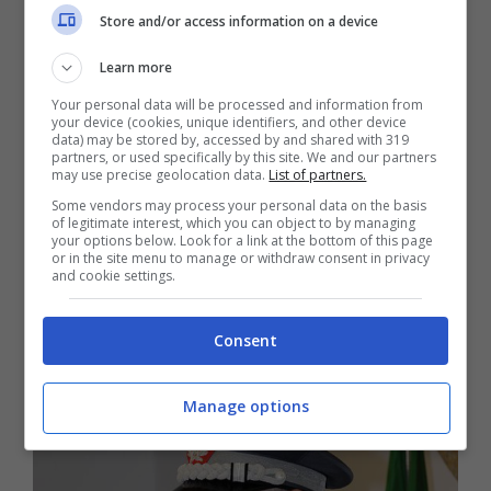
Store and/or access information on a device
Learn more
Your personal data will be processed and information from
your device (cookies, unique identifiers, and other device
data) may be stored by, accessed by and shared with 319
partners, or used specifically by this site. We and our partners
may use precise geolocation data.
List of partners.
Some vendors may process your personal data on the basis
of legitimate interest, which you can object to by managing
Formia / Trasporto pubblico, la
your options below. Look for a link at the bottom of this page
or in the site menu to manage or withdraw consent in privacy
Regione annuncia nuovi treni per i
and cookie settings.
pendolari
Consent
10 Marzo 2016
Manage options