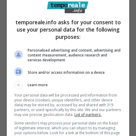
Sud Pontino / Tursimo, arriva la
temporeale.info asks for your consent to
tappa di “Mettiamo il turismo Sotto
use your personal data for the following
Sopra” della Filcams Cgil [VIDEO]
purposes:
17 Settembre 2024
Personalised advertising and content, advertising and
content measurement, audience research and
services development
Store and/or access information on a device
Learn more
Your personal data will be processed and information from
your device (cookies, unique identifiers, and other device
data) may be stored by, accessed by and shared with 319
partners, or used specifically by this site. We and our partners
may use precise geolocation data.
List of partners.
Some vendors may process your personal data on the basis
of legitimate interest, which you can object to by managing
your options below. Look for a link at the bottom of this page