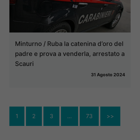
Minturno / Ruba la catenina d’oro del
padre e prova a venderla, arrestato a
Scauri
31 Agosto 2024
1
2
3
…
73
>>