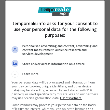
temporeale.info asks for your consent to
use your personal data for the following
purposes:
Personalised advertising and content, advertising and
content measurement, audience research and
services development
Store and/or access information on a device
Learn more
Articoli recenti
Your personal data will be processed and information from
Come Fermare i Download
your device (cookies, unique identifiers, and other device
Automatici di Modelli AI da
data) may be stored by, accessed by and shared with 319
partners, or used specifically by this site. We and our partners
4GB su Chrome: Guida
may use precise geolocation data.
List of partners.
Passo-Passo
Some vendors may process your personal data on the basis
of legitimate interest, which you can object to by managing