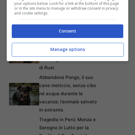
Disney+: Tra Piani Gratuiti
your options below. Look for a link at the bottom of this page
or in the site menu to manage or withdraw consent in privacy
e Collaborazioni con
and cookie settings.
TikTok per Contrastare
l’Ascesa di YouTube
Consent
Da Gioco a Tragedia:
Chiede 176 Milioni per
Manage options
Paralisi Causata da
Swatting Durante Partita
di Rust
Abbandona Pongo, il suo
cane meticcio, senza cibo
né acqua durante le
vacanze: l’animale salvato
in extremis
Tragedia in Perù: Monza e
Seregno in Lutto per la