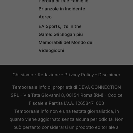
Perdita di Due Famiglie
Brianzole in Incidente
Aereo
EA Sports, It’s in the
Game: Gli Slogan più
Memorabili del Mondo dei
Videogiochi
Chi siamo
-
Redazione
-
Privacy Policy
-
Disclaimer
Temporeale.info di proprietà di DEVA CONNECTION
SRL - Via Tata Giovanni 8, 00154 Roma (RM) - Codice
Fiscale e Partita I.V.A. 12658471003
Temporeale.info non è una testata giornalistica, in
quanto viene aggiornato senza alcuna periodicità. Non
può pertanto considerarsi un prodotto editoriale ai