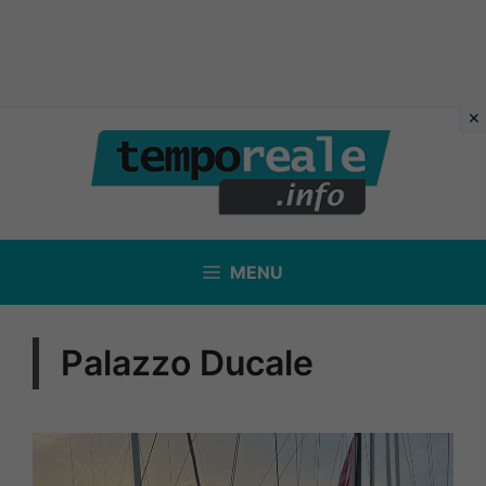
Vai
al
contenuto
MENU
Palazzo Ducale