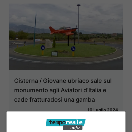
Cisterna / Giovane ubriaco sale sul
monumento agli Aviatori d’Italia e
cade fratturadosi una gamba
10 Luglio 2024