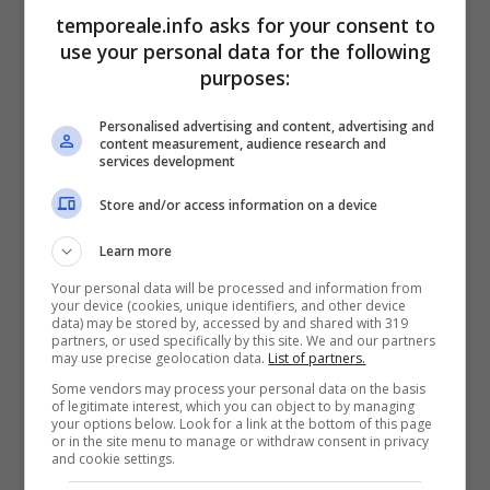
temporeale.info asks for your consent to
use your personal data for the following
purposes:
Personalised advertising and content, advertising and
content measurement, audience research and
services development
Store and/or access information on a device
Learn more
Your personal data will be processed and information from
your device (cookies, unique identifiers, and other device
Terracina / Tragico incidente sulla
data) may be stored by, accessed by and shared with 319
partners, or used specifically by this site. We and our partners
Frosinone-Mare: la vittima è Ernesto
may use precise geolocation data.
List of partners.
Some vendors may process your personal data on the basis
Colapietro di Ceccano
of legitimate interest, which you can object to by managing
your options below. Look for a link at the bottom of this page
9 Luglio 2024
or in the site menu to manage or withdraw consent in privacy
and cookie settings.