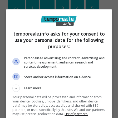
<<
1
…
3
4
5
temporeale.info asks for your consent to
use your personal data for the following
purposes:
Personalised advertising and content, advertising and
content measurement, audience research and
services development
Store and/or access information on a device
Learn more
Your personal data will be processed and information from
Articoli recenti
your device (cookies, unique identifiers, and other device
data) may be stored by, accessed by and shared with 319
Come Fermare i Download
partners, or used specifically by this site. We and our partners
Automatici di Modelli AI da
may use precise geolocation data.
List of partners.