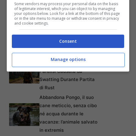
4GB su Chrome: Guida
Some vendors may process your personal data on the basis
of legitimate interest, which you can object to by managing
Passo-Passo
your options below. Look for a link at the bottom of this page
or in the site menu to manage or withdraw consent in privacy
Disney+: Tra Piani Gratuiti
and cookie settings.
e Collaborazioni con
TikTok per Contrastare
Consent
l’Ascesa di YouTube
Da Gioco a Tragedia:
Manage options
Chiede 176 Milioni per
Paralisi Causata da
Swatting Durante Partita
di Rust
Abbandona Pongo, il suo
cane meticcio, senza cibo
né acqua durante le
vacanze: l’animale salvato
in extremis