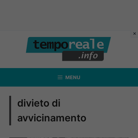
Vai
al
contenuto
MENU
divieto di
avvicinamento