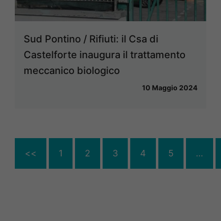
Sud Pontino / Rifiuti: il Csa di
Castelforte inaugura il trattamento
meccanico biologico
10 Maggio 2024
<<
1
2
3
4
5
…