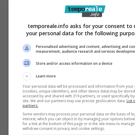
temporeale.info asks for your consent to 
your personal data for the following purpo
Castelforte / “Water 360”: dirigenti e
docenti riuniti per il progetto
Personalised advertising and content, advertising and co
measurement, audience research and services developme
sportivo e di educazione ambientale
31 Maggio 2024
Store and/or access information on a device
Learn more
Your personal data will be processed and information from your 
(cookies, unique identifiers, and other device data) may be stored
accessed by and shared with 319 partners, or used specifically by 
site. We and our partners may use precise geolocation data.
List 
partners.
Some vendors may process your personal data on the basis of le
interest, which you can object to by managing your options below
for a link at the bottom of this page or in the site menu to manage
withdraw consent in privacy and cookie settings.