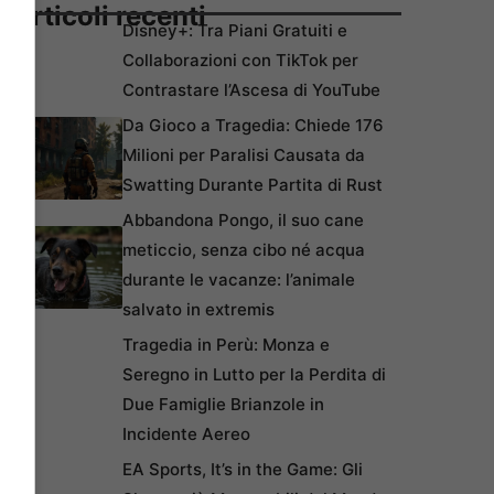
Articoli recenti
Disney+: Tra Piani Gratuiti e
Collaborazioni con TikTok per
Contrastare l’Ascesa di YouTube
Da Gioco a Tragedia: Chiede 176
Milioni per Paralisi Causata da
Swatting Durante Partita di Rust
Abbandona Pongo, il suo cane
meticcio, senza cibo né acqua
durante le vacanze: l’animale
salvato in extremis
Tragedia in Perù: Monza e
Seregno in Lutto per la Perdita di
Due Famiglie Brianzole in
Incidente Aereo
EA Sports, It’s in the Game: Gli