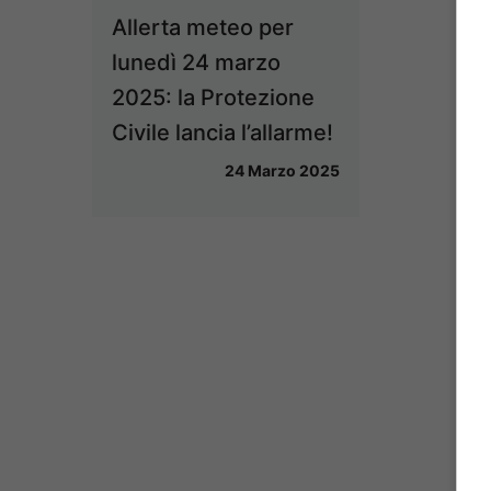
Allerta meteo per
lunedì 24 marzo
2025: la Protezione
Civile lancia l’allarme!
24 Marzo 2025