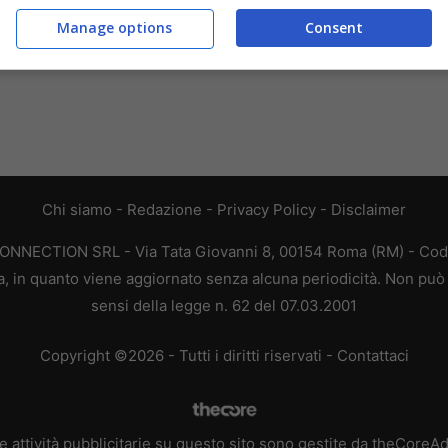
Manage options
Consent
Chi siamo
-
Redazione
-
Privacy Policy
-
Disclaimer
CONNECTION SRL - Via Tata Giovanni 8, 00154 Roma (RM) - Codic
a, in quanto viene aggiornato senza alcuna periodicità. Non può 
sensi della legge n. 62 del 07.03.2001
Copyright ©2026 - Tutti i diritti riservati -
Contattaci
e attività pubblicitarie su questo sito sono gestite da theCoreA