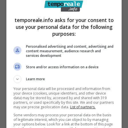
ministeriali in materia di mobilità delle
persone, cercando di evitare di uscire dal
temporeale.info asks for your consent to
use your personal data for the following
proprio domicilio se non per i motivi
purposes:
specificati dalle stesse disposizioni (motivi di
salute, lavoro o rientro al proprio
Personalised advertising and content, advertising and
content measurement, audience research and
domicilio/residenza). Allo stesso modo
services development
occorre rispettare rigorosamente quanto
Store and/or access information on a device
stabilito in materia di rispetto delle distanze,
Learn more
lavaggio delle mani e divieto di
Your personal data will be processed and information from
assembramento.
your device (cookies, unique identifiers, and other device
data) may be stored by, accessed by and shared with 319
partners, or used specifically by this site. We and our partners
may use precise geolocation data.
List of partners.
Si ricorda che, allo stato, l’unico modo per
Some vendors may process your personal data on the basis
evitare la diffusione del contagio consiste nel
of legitimate interest, which you can object to by managing
your options below. Look for a link at the bottom of this page
ridurre all’essenziale i contatti sociali per tutta