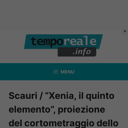
Vai
al
contenuto
MENU
Scauri / “Xenia, il quinto
elemento”, proiezione
del cortometraggio dello