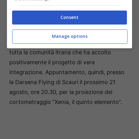
individuata nell’indissolubile connubio tra gli
itrani e l’olivicoltura”.
Consent
Il cortometraggio è, dunque, indubbiamente
Manage options
un risultato inequivocabile e prestigioso per
tutta la comunità itrana che ha accolto
positivamente il progetto di vera
integrazione. Appuntamento, quindi, presso
la Darsena Flying di Scauri il prossimo 21
agosto, ore 20.30, per la proiezione del
cortometraggio “Xenia, il quinto elemento”.