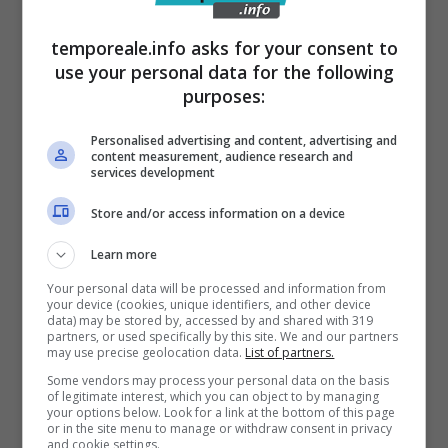
“L’idea di fondo era di non mostrare le solite,
temporeale.info asks for your consent to
use your personal data for the following
seppur importantissime testimonianze di vita
purposes:
dei protagonisti – continua il regista – che
caratterizzano abitualmente questo tipo di
Personalised advertising and content, advertising and
content measurement, audience research and
documentari, ma di puntare più sulla
services development
raffigurazione di come gli ospiti si
Store and/or access information on a device
integravano nel contesto itrano, attraverso il
Learn more
lavoro, la quotidianità, la partecipazione alle
Your personal data will be processed and information from
manifestazioni tradizionali e culturali,
your device (cookies, unique identifiers, and other device
data) may be stored by, accessed by and shared with 319
utilizzando anche una rappresentazione
partners, or used specifically by this site. We and our partners
may use precise geolocation data.
List of partners.
metaforica di quanto loro ci raccontavano in
Some vendors may process your personal data on the basis
privato. La chiave di volta del racconto –
of legitimate interest, which you can object to by managing
your options below. Look for a link at the bottom of this page
conclude Anastasio – in ogni modo, è stata
or in the site menu to manage or withdraw consent in privacy
and cookie settings.