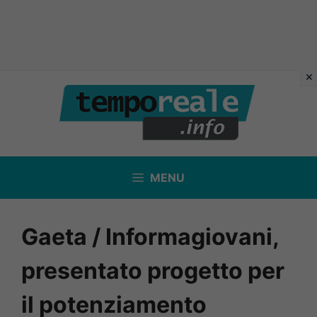
Vai
al
contenuto
MENU
Gaeta / Informagiovani,
presentato progetto per
il potenziamento