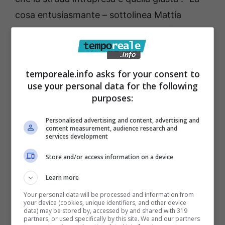
cosa entusiasmante – sottolinea Mattia
Punzo, consigliere comunale di Itri – è
l’istituzione della rete che rafforza la nostra
azione a servizio del territorio. L’auspicio che
temporeale.info asks for your consent to
lo sportello sia un laboratorio di idee ed uno
use your personal data for the following
spazio a servizio dei giovani”. In sintonia con
purposes:
gli Amministratori di Gaeta, Itri e Monte San
Personalised advertising and content, advertising and
Biagio nel ribadire l’importanza di tale
content measurement, audience research and
services development
finanziamento anche il rappresentate di
Store and/or access information on a device
Sperlonga e la delegata del Sindaco Salvatore
De Meo,
Rita Di Fazio
Presidente della
Learn more
Commissione pari opportunità del Comune di
Your personal data will be processed and information from
your device (cookies, unique identifiers, and other device
Fondi.
data) may be stored by, accessed by and shared with 319
partners, or used specifically by this site. We and our partners