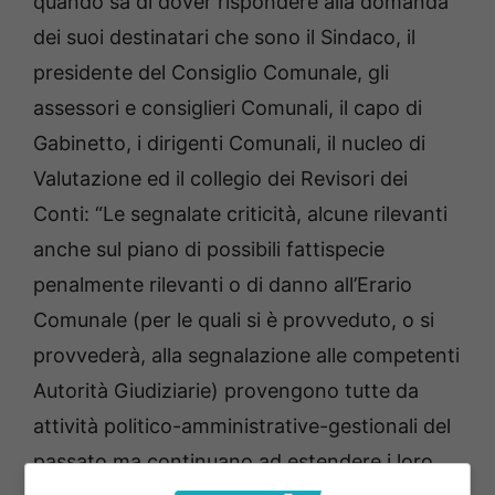
quando sa di dover rispondere alla domanda
dei suoi destinatari che sono il Sindaco, il
presidente del Consiglio Comunale, gli
assessori e consiglieri Comunali, il capo di
Gabinetto, i dirigenti Comunali, il nucleo di
Valutazione ed il collegio dei Revisori dei
Conti: “Le segnalate criticità, alcune rilevanti
anche sul piano di possibili fattispecie
penalmente rilevanti o di danno all’Erario
Comunale (per le quali si è provveduto, o si
provvederà, alla segnalazione alle competenti
Autorità Giudiziarie) provengono tutte da
attività politico-amministrative-gestionali del
passato ma continuano ad estendere i loro