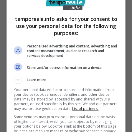
effetti anche nel presente per cui occorre,
con urgenza, provvedere a porre rimedio a
temporeale.info asks for your consent to
tali “criticità”.
use your personal data for the following
purposes:
Il Sistema Integrato dei Controlli Interni va
rapportato ed integrato con quanto previsto
Personalised advertising and content, advertising and
content measurement, audience research and
e disposto dal Piano Triennale della
services development
Prevenzione della Corruzione e per la
Store and/or access information on a device
Trasparenza e dal Codice di Condotta ed il
Learn more
neo segretario comunale è severo su quello
Your personal data will be processed and information from
che è stato il passato nel comune di Formia:
your device (cookies, unique identifiers, and other device
data) may be stored by, accessed by and shared with 319
”Il Piano, del 2018, precedente a quello
partners, or used specifically by this site. We and our partners
may use precise geolocation data.
List of partners.
predisposto dal sottoscritto, non è stato
Some vendors may process your personal data on the basis
eseguito e non ha attuato i controlli previsti”.
of legitimate interest, which you can object to by managing
your options below. Look for a link at the bottom of this page
Per Izzi la corruzione, infatti, “per quanto qui
or in the site menu to manage or withdraw consent in privacy