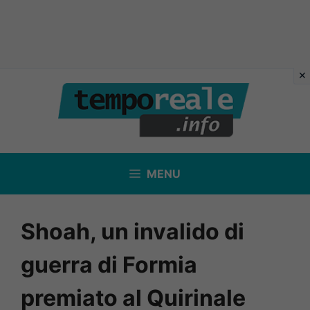
Vai
al
contenuto
MENU
Shoah, un invalido di
guerra di Formia
premiato al Quirinale