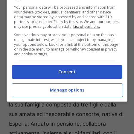
Your personal data will be processed and information from
impegnate alla realizzazione di opere in
your device (cookies, unique identifiers, and other device
data) may be stored by, accessed by and shared with 319
muratura a difesa della fabbrica. Nell’aprile del
partners, or used specifically by this site. We and our partners
may use precise geolocation data.
List of partners.
1945, approssimandosi l’arrivo delle truppe
Some vendors may process your personal data on the basis
russe, riesce a fuggire e, dopo 800 chilometri
of legitimate interest, which you can object to by managing
your options below. Look for a link at the bottom of this page
percorsi a piedi seguendo i corsi d’acqua e
or in the site menu to manage or withdraw consent in privacy
and cookie settings.
nascondendosi nei boschi per non essere
nuovamente arrestato dai Tedeschi, ritorna a
Consent
casa, dove lavora nei vigneti di famiglia e,
successivamente, in un altoforno. Assunto in
Manage options
ferrovia, si trasferisce a Formia nel 1963 con
la sua famiglia composta da tre figli e dalla
sua amata ed inseparabile consorte, nativa di
Esperia. Andato in pensione, collabora
attivamente, insieme ai suoi familiari, con il