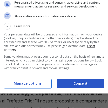
Personalised advertising and content, advertising and content
measurement, audience research and services development
Store and/or access information on a device
Learn more
Your personal data will be processed and information from your device
(cookies, unique identifiers, and other device data) may be stored by,
accessed by and shared with 319 partners, or used specifically by this
site. We and our partners may use precise geolocation data.
List of
partners.
Some vendors may process your personal data on the basis of legitimate
interest, which you can object to by managing your options below. Look
le importanza perché lo stesso comune di Formia è
for a link at the bottom of this page or in the site menu to manage or
withdraw consent in privacy and cookie settings.
– in primis con la Regione Lazio – perché definita,
oce Rossa Italiana, il gruppo di protezione Ver sud-
Manage options
Consent
i e i gruppi dei finanzieri e avieri in congedo tornino
presidente Donaggio, da parte sua, ha rinnovato la sua
a al Prefetto Trio: “Il nostro proposito è comprendere