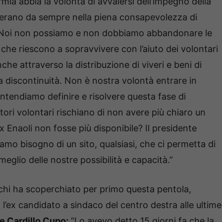
mia abbia la volontà di avvalersi dell’impegno della
operano da sempre nella piena consapevolezza di
rio. Noi non possiamo e non dobbiamo abbandonare le
he riescono a sopravvivere con l’aiuto dei volontari
che attraverso la distribuzione di viveri e beni di
a discontinuità. Non è nostra volontà entrare in
intendiamo definire e risolvere questa fase di
tori volontari rischiano di non avere più chiaro un
’ex Enaoli non fosse più disponibile? Il presidente
mo bisogno di un sito, qualsiasi, che ci permetta di
meglio delle nostre possibilità e capacità.”
 è chi ha scoperchiato per primo questa pentola,
 l’ex candidato a sindaco del centro destra alle ultime
e Cardillo Cupo:
“Lo avevo detto 15 giorni fa che la