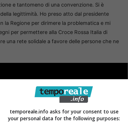
azione e tantomeno di una convenzione. Si è
 della legittimità. Ho preso atto dal presidente
n la Regione per dirimere la problematica e mi
egni per permettere alla Croce Rossa Italia di
are una rete solidale a favore delle persone che ne
temporeale.info asks for your consent to use
your personal data for the following purposes: