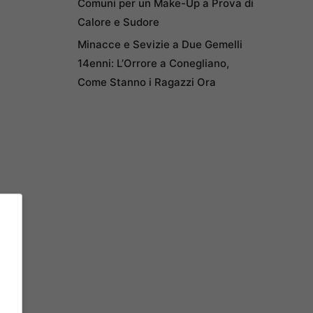
Comuni per un Make-Up a Prova di
Calore e Sudore
Minacce e Sevizie a Due Gemelli
14enni: L’Orrore a Conegliano,
Come Stanno i Ragazzi Ora