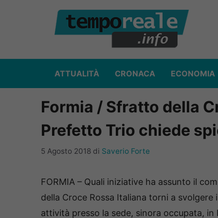
Vai
al
contenuto
ATTUALITÀ
CRONACA
ECONOMIA
Formia / Sfratto della C
Prefetto Trio chiede s
5 Agosto 2018
di
Saverio Forte
FORMIA – Quali iniziative ha assunto il co
della Croce Rossa Italiana torni a svolgere 
attività presso la sede, sinora occupata, in 