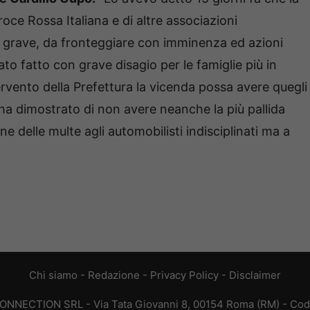
oce Rossa Italiana e di altre associazioni
i grave, da fronteggiare con imminenza ed azioni
to fatto con grave disagio per le famiglie più in
ervento della Prefettura la vicenda possa avere quegli
e ha dimostrato di non avere neanche la più pallida
e delle multe agli automobilisti indisciplinati ma a
”
Chi siamo
-
Redazione
-
Privacy Policy
-
Disclaimer
CONNECTION SRL - Via Tata Giovanni 8, 00154 Roma (RM) - Codic